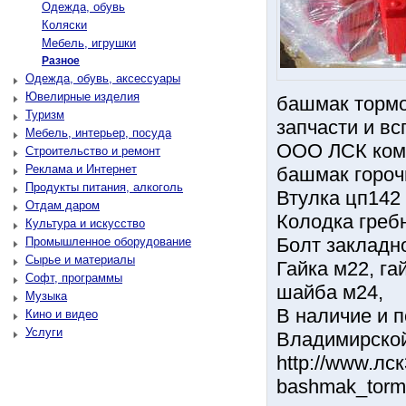
Одежда, обувь
Коляски
Мебель, игрушки
Разное
Одежда, обувь, аксессуары
Ювелирные изделия
башмак тормо
Туризм
запчасти и вс
Мебель, интерьер, посуда
ООО ЛСК ком
Строительство и ремонт
Реклама и Интернет
башмак гороч
Продукты питания, алкоголь
Втулка цп142 
Отдам даром
Колодка греб
Культура и искусство
Болт закладно
Промышленное оборудование
Сырье и материалы
Гайка м22, га
Софт, программы
шайба м24,
Музыка
В наличие и п
Кино и видео
Услуги
Владимирской
http://www.лс
bashmak_torm