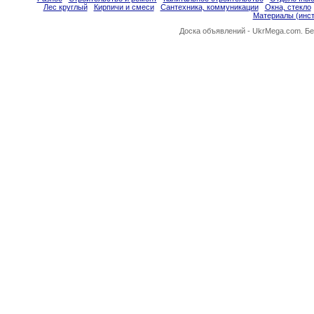
Лес круглый
Кирпичи и смеси
Сантехника, коммуникации
Окна, стекло
Материалы (инс
Доска объявлений -
UkrMega.com
. Б