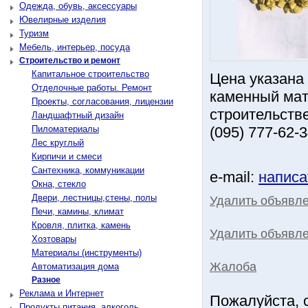
Одежда, обувь, аксессуары
Ювелирные изделия
Туризм
Мебель, интерьер, посуда
Строительство и ремонт
Капитальное строительство
Цена указана 
Отделочные работы. Ремонт
каменный мат
Проекты, согласования, лицензии
строительств
Ландшафтный дизайн
Пиломатериалы
(095) 777-62-
Лес круглый
Кирпичи и смеси
Сантехника, коммуникации
e-mail:
написа
Окна, стекло
Двери, лестницы,стены, полы
Удалить объявл
Печи, камины, климат
Кровля, плитка, камень
Удалить объявле
Хозтовары
Материалы (инструменты)
Жалоба
Автоматизация дома
Разное
Реклама и Интернет
Пожалуйста, 
Продукты питания, алкоголь