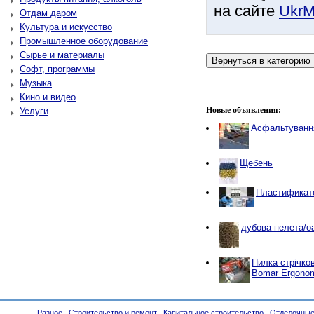
на сайте
UkrM
Отдам даром
Культура и искусство
Промышленное оборудование
Сырье и материалы
Софт, программы
Музыка
Кино и видео
Новые объявления:
Услуги
Асфальтування
Щебень
Пластификат
дубова пелета/oa
Пилка стрічко
Bomar Ergonom
Разное
Строительство и ремонт
Капитальное строительство
Отделочные