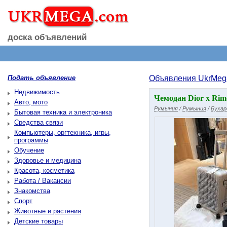
доска объявлений
Подать объявление
Объявления UkrMeg
Недвижимость
Чемодан Dior x Rim
Авто, мото
Румыния
/
Румыния
/
Бухар
Бытовая техника и электроника
Средства связи
Компьютеры, оргтехника, игры,
программы
Обучение
Здоровье и медицина
Красота, косметика
Работа / Вакансии
Знакомства
Спорт
Животные и растения
Детские товары