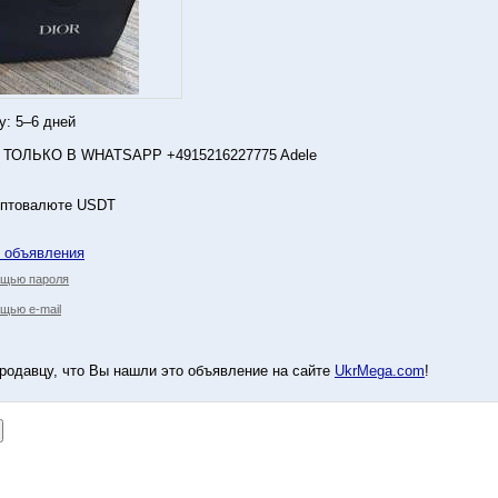
у: 5–6 дней
 ТОЛЬКО В WHATSAPP +4915216227775 Adele
иптовалюте USDT
у объявления
ощью пароля
щью e-mail
родавцу, что Вы нашли это объявление на сайте
UkrMega.com
!