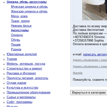
Одежда, обувь, аксессуары
Мужская одежда и обувь
Женская одежда и обувь
Меха, кожа
Ткани, пряди
Нижнее белье
Доставка по всему мир
Доставка бесплатная
Аксессуары
По любым вопросам —
Одежда
+40747406374 Simona
Обувь
+37258157998 Sophia
Оплата возможна в кр
Пошив
Разное
Ювелирные изделия
e-mail:
написать автор
Туризм
Удалить объявление с пом
Мебель, интерьер, посуда
Удалить объявление с помо
Строительство и ремонт
Реклама и Интернет
Жалоба
Продукты питания, алкоголь
Пожалуйста, скажите п
Отдам даром
Культура и искусство
Промышленное оборудование
Сырье и материалы
Софт, программы
Музыка