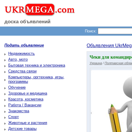
доска объявлений
Поиск:
Подать объявление
Объявления UkrMeg
Недвижимость
Чеки для командир
Авто, мото
Украина
/
Полтавская обл
Бытовая техника и электроника
Средства связи
Компьютеры, оргтехника, игры,
программы
Обучение
Здоровье и медицина
Красота, косметика
Работа / Вакансии
Знакомства
Спорт
Животные и растения
Детские товары