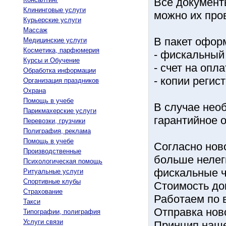
Все документ
Клининговые услуги
можно их пров
Курьерские услуги
Массаж
В пакет офор
Медицинские услуги
Косметика, парфюмерия
- фискальный 
Курсы и Обучение
- счет на опла
Обработка информации
- копии реги
Организация праздников
Охрана
Помощь в учебе
В случае нео
Парикмахерские услуги
гарантийное 
Перевозки, грузчики
Полиграфия, реклама
Помощь в учебе
Согласно нов
Производственные
больше нелег
Психологическая помощь
фискальные ч
Ритуальные услуги
Спортивные клубы
Стоимость до
Страхование
Работаем по 
Такси
Отправка нов
Типографии, полиграфия
Услуги связи
Принцип наше