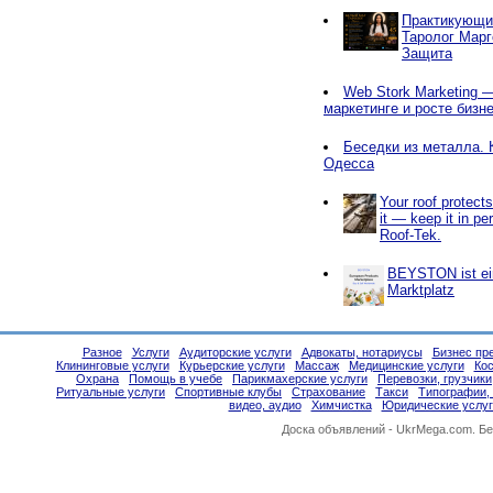
Практикующи
Таролог Марг
Защита
Web Stork Marketing — 
маркетинге и росте бизн
Беседки из металла. 
Одесса
Your roof protect
it — keep it in pe
Roof-Tek.
BEYSTON ist ein
Marktplatz
Разное
Услуги
Аудиторские услуги
Адвокаты, нотариусы
Бизнес пр
Клининговые услуги
Курьерские услуги
Массаж
Медицинские услуги
Ко
Охрана
Помощь в учебе
Парикмахерские услуги
Перевозки, грузчики
Ритуальные услуги
Спортивные клубы
Страхование
Такси
Типографии,
видео, аудио
Химчистка
Юридические услуг
Доска объявлений -
UkrMega.com
. Б