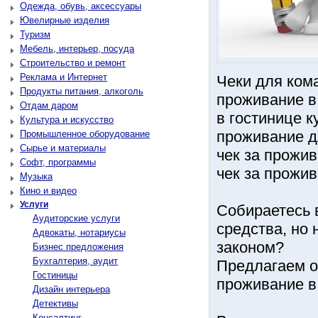
Одежда, обувь, аксессуары
Ювелирные изделия
Туризм
Мебель, интерьер, посуда
Строительство и ремонт
Реклама и Интернет
Чеки для ком
Продукты питания, алкоголь
проживание в
Отдам даром
в гостинице 
Культура и искусство
проживание д
Промышленное оборудование
Сырье и материалы
чек за прожи
Софт, программы
чек за прожив
Музыка
Кино и видео
Услуги
Собираетесь 
Аудиторские услуги
средства, но 
Адвокаты, нотариусы
законом?
Бизнес предложения
Бухгалтерия, аудит
Предлагаем 
Гостиницы
проживание в
Дизайн интерьера
Детективы
Консалтинг