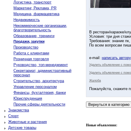
Логистика, транспорт
Маркетинг, Реклама, PR
Медицина, фармацевтика
Недвижимость
Некоммерческие организации,
благотворительность
В ресторан/караоке/кл
Образование, тренинги
Условия: три дня стажи
Требования: знание пк
Продажи, закупки
По всем вопросам пиши
Производство
Работа с клиентами
e-mail:
написать автор
Розничная торговля
Руководство, топ-менеджмент
Удалить объявление с пом
Секретариат, административный
Удалить объявление с помо
персонал
Строительство, архитектура
Жалоба
Управление персоналом
Пожалуйста, скажите п
Финансы, бухгалтерия, банки
Юриспруденция
Прочие сферы деятельности
Знакомства
Спорт
Животные и растения
Новые объявления:
Детские товары