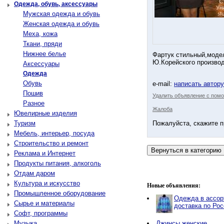
Одежда, обувь, аксессуары
Мужская одежда и обувь
Женская одежда и обувь
Меха, кожа
Ткани, пряди
Нижнее белье
Фартук стильный,модел
Ю.Корейского производ
Аксессуары
Одежда
Обувь
e-mail:
написать автор
Пошив
Удалить объявление с помо
Разное
Жалоба
Ювелирные изделия
Туризм
Пожалуйста, скажите п
Мебель, интерьер, посуда
Строительство и ремонт
Реклама и Интернет
Продукты питания, алкоголь
Отдам даром
Культура и искусство
Новые объявления:
Промышленное оборудование
Одежда в ассор
Сырье и материалы
доставка по Рос
Софт, программы
Музыка
Джинсы женские