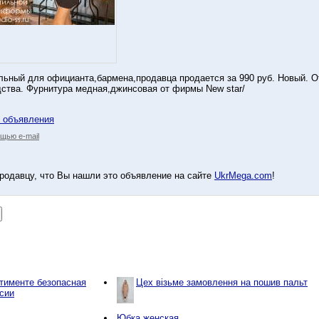
ьный для официанта,бармена,продавца продается за 990 руб. Новый. О
ства. Фурнитура медная,джинсовая от фирмы New star/
у объявления
щью e-mail
родавцу, что Вы нашли это объявление на сайте
UkrMega.com
!
тименте безопасная
Цех візьме замовлення на пошив пальт
сии
Юбка женская