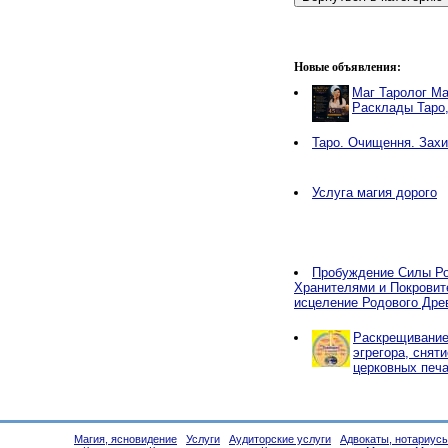
Новые объявления:
Маг Таролог Ма
Расклады Таро
Таро. Очищення. Захи
Услуга магия дорого
Пробуждение Силы Ро
Хранителями и Покровит
исцеление Родового Дре
Раскрещивание,
эгрегора, снят
церковных печа
Магия, ясновидение
Услуги
Аудиторские услуги
Адвокаты, нотариус