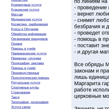
по линиям на 
Клининговые услуги
- проведение 
Курьерские услуги
- вернет люб
Массаж
- снимет любо
Медицинские услуги
Косметика, парфюмерия
безбрачия и д
Курсы и Обучение
- проведет от
Обработка информации
- помощь в пр
Организация праздников
Охрана
- поставит эн
Помощь в учебе
- и другая ма
Парикмахерские услуги
Перевозки, грузчики
Полиграфия, реклама
Все обряды М
Помощь в учебе
законам и пр
Производственные
лишь единица
Психологическая помощь
Маргарита га
Ритуальные услуги
Спортивные клубы
работе испол
Страхование
церковные мо
Такси
Типографии, полиграфия
Услуги связи
Звоните, не т