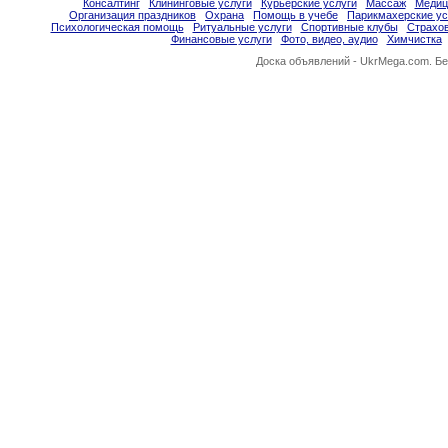
Консалтинг
Клининговые услуги
Курьерские услуги
Массаж
Медиц
Организация праздников
Охрана
Помощь в учебе
Парикмахерские ус
Психологическая помощь
Ритуальные услуги
Спортивные клубы
Страхо
Финансовые услуги
Фото, видео, аудио
Химчистка
Доска объявлений -
UkrMega.com
. Б