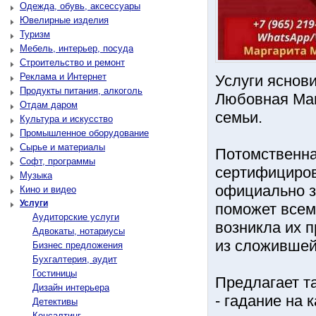
Одежда, обувь, аксессуары
Ювелирные изделия
Туризм
Мебель, интерьер, посуда
Строительство и ремонт
Реклама и Интернет
Услуги яснов
Продукты питания, алкоголь
Любовная Маг
Отдам даром
семьи.
Культура и искусство
Промышленное оборудование
Сырье и материалы
Потомственна
Софт, программы
сертифициров
Музыка
официально з
Кино и видео
Услуги
поможет всем
Аудиторские услуги
возникла их 
Адвокаты, нотариусы
из сложившей
Бизнес предложения
Бухгалтерия, аудит
Гостиницы
Предлагает та
Дизайн интерьера
- гадание на 
Детективы
Консалтинг