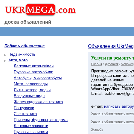
доска объявлений
Подать объявление
Объявления UkrMeg
Недвижимость
Услуги по ремонту
Авто, мото
Россия
/
Чувашия
/
Чебокса
Легковые автомобили
Производим ремонт бульд
Грузовые автомобили
В процессе капитально
Автобусы, микроавтобусы
деталей на новые.
Мото, велосипеды
гарантия на бульдозер
WhatsApp/Viber: 79030
Яхты, катера, лодки
E-mail: traktormsv@gma
Воздушные виды
Железнодорожная техника
e-mail:
написать автор
Погрузчики
Спецтехника
Удалить объявление с пом
Прицепы, фургоны, автодома
Удалить объявление с помо
Легковые запчасти
Жалоба
Грузовые запчасти