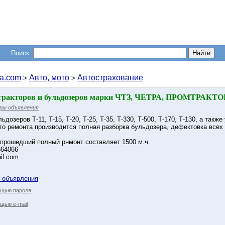
Поиск:
a.com
Авто, мото
Автострахование
>
>
 тракторов и бульдозеров марки ЧТЗ, ЧЕТРА, ПРОМТРАКТО
ры объявления
озеров Т-11, Т-15, Т-20, Т-25, Т-35, Т-330, Т-500, Т-170, Т-130, а также
го ремонта производится полная разборка бульдозера, дефектовка всех
 прошедший полный рнмонт составляет 1500 м.ч.
664066
il.com
у объявления
ощью пароля
щью e-mail