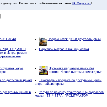
родавцу, что Вы нашли это объявление на сайте
UkrMega.com
!
У-98 Расквт
Продаю каток ДУ-98 двухвальцевый
в РВД, ГУР, АКПП,
Надувной матрас в машину оптом
ок в Истре, ремонт
идравлические
огрузчика, кары,
Промывка радиатора печки без
трак
снятия. И всей системы охлаждения
а по доступным ценам
Тахографы - продажа по доступным ценам
в кратчайшие сроки
о доступным ценам в
Услуги по ремонту тракторов и бульдозеров
марки ЧТЗ, ЧЕТРА, ПРОМТРАКТОР