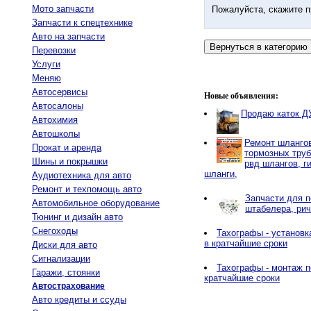
Мото запчасти
Пожалуйста, скажите п
Запчасти к спецтехнике
Авто на запчасти
Перевозки
Услуги
Меняю
Автосервисы
Новые объявления:
Автосалоны
Продаю каток Д
Автохимия
Автошколы
Ремонт шланго
Прокат и аренда
тормозных труб
Шины и покрышки
рвд шлангов, г
шланги,
Аудиотехника для авто
Ремонт и техпомощь авто
Запчасти для п
Автомобильное оборудование
штабелера, рич
Тюнинг и дизайн авто
Снегоходы
Тахографы - установк
в кратчайшие сроки
Диски для авто
Сигнализации
Тахографы - монтаж п
Гаражи, стоянки
кратчайшие сроки
Автострахование
Авто кредиты и ссуды