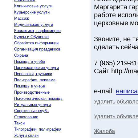
Маргарита га
Клининговые услуги
Курьерские услуги
работе испол
Массаж
церковные мо
Медицинские услуги
Косметика, парфюмерия
Курсы и Обучение
Звоните, не т
Обработка информации
сделать сейча
Организация праздников
Охрана
Помощь в учебе
7 (965) 219-8
Парикмахерские услуги
Сайт http://mag
Перевозки, грузчики
Полиграфия, реклама
Помощь в учебе
e-mail:
написа
Производственные
Психологическая помощь
Удалить объявл
Ритуальные услуги
Спортивные клубы
Удалить объявле
Страхование
Такси
Типографии, полиграфия
Жалоба
Услуги связи