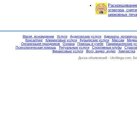
Раскрещивание,
эгрегора, снят
церковных печа
Магия, ясновидение
Услуги
Аудиторские услуги
Адвокаты, нотариус
Консалтинг
Клининговые услуги
Курьерские услуги
Массаж
Медиц
Организация праздников
Охрана
Помощь в учебе
Парикмахерские ус
Психологическая помощь
Ритуальные услуги
Спортивные клубы
Страхо
Финансовые услуги
Фото, видео, аудио
Химчистка
Доска объявлений -
UkrMega.com
. Б