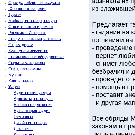
возникла их 
Одежда, обувь, аксессуары
из сложившей
Ювелирные изделия
Туризм
Мебель, интерьер, посуда
Предлагает та
Строительство и ремонт
- гадание на 
Реклама и Интернет
по линиям на 
Продукты питания, алкоголь
Отдам даром
- проведение 
Культура и искусство
- вернет люб
Промышленное оборудование
- снимет любо
Сырье и материалы
Софт, программы
безбрачия и д
Музыка
- проведет от
Кино и видео
- помощь в пр
Услуги
Аудиторские услуги
- поставит эн
Адвокаты, нотариусы
- и другая ма
Бизнес предложения
Бухгалтерия, аудит
Гостиницы
Все обряды М
Дизайн интерьера
законам и пр
Детективы
лишь единица
Консалтинг