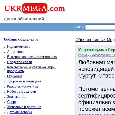
доска объявлений
Поиск:
Подать объявление
Объявления UkrMeg
Недвижимость
Услуги гадалки Сур
Авто, мото
Россия
/
Тюменская обл. и
Бытовая техника и электроника
Любовная маги
Средства связи
Компьютеры, оргтехника, игры,
ясновидящей 
программы
Сургут. Отво
Обучение
Здоровье и медицина
Красота, косметика
Потомственна
Работа / Вакансии
сертифициров
Знакомства
официально з
Спорт
Животные и растения
поможет всем
Детские товары