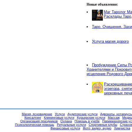
Новые объявления:
Маг Таролог Ма
Расклады Таро
Таро. Очищення. Захи
Услуга магия дорого
Пробуждение Силы Ро
Хранителями и Покровит
исцеление Родового Дре
Раскрещивание,
эгрегора, снят
церковных печа
Магия, ясновидение
Услуги
Аудиторские услуги
Адвокаты, нотариус
Консалтинг
Клининговые услуги
Курьерские услуги
Массаж
Медиц
Организация праздников
Охрана
Помощь в учебе
Парикмахерские ус
Психологическая помощь
Ритуальные услуги
Спортивные клубы
Страхо
Финансовые услуги
Фото, видео, аудио
Химчистка