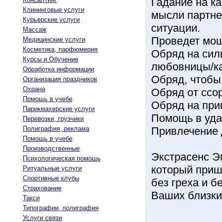
Гадание на ка
Клининговые услуги
мысли партне
Курьерские услуги
ситуации.
Массаж
Проведет мощ
Медицинские услуги
Косметика, парфюмерия
Обряд на сил
Курсы и Обучение
любовницы/ка
Обработка информации
Обряд, чтобы
Организация праздников
Охрана
Обряд от ссор
Помощь в учебе
Обряд на при
Парикмахерские услуги
Помощь в уда
Перевозки, грузчики
Полиграфия, реклама
Привлечение д
Помощь в учебе
Производственные
Экстрасенс Э
Психологическая помощь
который приш
Ритуальные услуги
Спортивные клубы
без греха и б
Страхование
Ваших близки
Такси
Типографии, полиграфия
Услуги связи