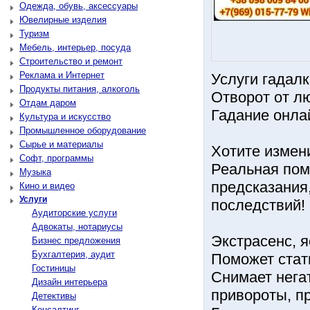
Одежда, обувь, аксессуары
Ювелирные изделия
Туризм
Мебель, интерьер, посуда
Строительство и ремонт
Реклама и Интернет
Услуги гадал
Продукты питания, алкоголь
Отворот от лю
Отдам даром
Гадание онлай
Культура и искусство
Промышленное оборудование
Сырье и материалы
Хотите измен
Софт, программы
Реальная пом
Музыка
предсказания
Кино и видео
Услуги
последствий!
Аудиторские услуги
Адвокаты, нотариусы
Экстрасенс, 
Бизнес предложения
Бухгалтерия, аудит
Поможет стат
Гостиницы
Снимает нега
Дизайн интерьера
привороты, при
Детективы
Консалтинг