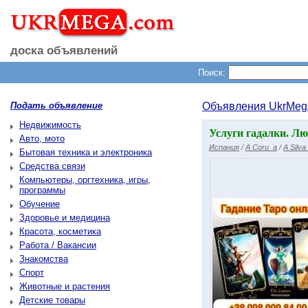
доска объявлений
Поиск:
Подать объявление
Объявления UkrMeg
Недвижимость
Услуги гадалки. Лю
Авто, мото
Испания
/
A Coru_a
/
A Silv
Бытовая техника и электроника
Средства связи
Компьютеры, оргтехника, игры,
программы
Обучение
Здоровье и медицина
Красота, косметика
Работа / Вакансии
Знакомства
Спорт
Животные и растения
Детские товары