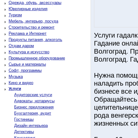
Одежда, обувь, аксессуары
Ювелирные изделия
Туризм
Мебель, интерьер, посуда
Строительство и ремонт
Реклама и Интернет
Услуги гадал
Продукты питания, алкоголь
Гадание онла
Отдам даром
Волгоград. П
Культура и искусство
Волгоград. Га
Промышленное оборудование
Сырье и материалы
Софт, программы
Нужна помощь
Музыка
наладить про
Кино и видео
Услуги
бизнесе все и
Аудиторские услуги
Обращайтесь 
Адвокаты, нотариусы
целительнице
Бизнес предложения
Бухгалтерия, аудит
рода венгерс
Гостиницы
жизненных си
Дизайн интерьера
Детективы
Консалтинг