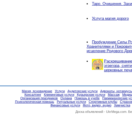
Таро. Очищення. Захи
Услуга магия дорого
Пробуждение Силы Ро
Хранителями и Покровит
исцеление Родового Дре
Раскрещивание,
эгрегора, снят
церковных печа
Магия, ясновидение
Услуги
Аудиторские услуги
Адвокаты, нотариус
Консалтинг
Клининговые услуги
Курьерские услуги
Массаж
Медиц
Организация праздников
Охрана
Помощь в учебе
Парикмахерские ус
Психологическая помощь
Ритуальные услуги
Спортивные клубы
Страхо
Финансовые услуги
Фото, видео, аудио
Химчистка
Доска объявлений -
UkrMega.com
. Б