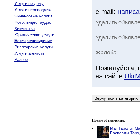
Услуги по дому
Услуги переводчика
e-mail:
написа
Финансовые услуги
Удалить объявл
Фото, видео, аудио
Химчистка
Юридические услуги
Удалить объявле
Магия, ясновидение
Риэлторские услуги
Жалоба
Услуги агентств
Разное
Пожалуйста, 
на сайте
UkrM
Новые объявления:
Маг Таролог Ма
Расклады Таро