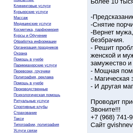
Более 10 тыс
Клининговые услуги
Курьерские услуги
-Предсказани
Массаж
-Снятие порчи
Медицинские услуги
Косметика, парфюмерия
-Вернет мужа,
Курсы и Обучение
безбрачия.
Обработка информации
- Решит проб
Организация праздников
Охрана
женской и му
Помощь в учебе
замужество и
Парикмахерские услуги
- Мощная пом
Перевозки, грузчики
Полиграфия, реклама
- Магическая
Помощь в учебе
- И другая ма
Производственные
Психологическая помощь
Проводит при
Ритуальные услуги
Спортивные клубы
Звоните!!!
Страхование
+7 (968) 741-
Такси
Сайт gvishnev
Типографии, полиграфия
Услуги связи