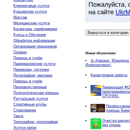
Пожалуйста, 
Клининговые услуги
на сайте
UkrM
Курьерские услуги
Массаж
Медицинские услуги
Косметика, парфюмерия
Курсы и Обучение
Обработка информации
Организация праздников
Охрана
Новые объявления:
Помощь в учебе
⚖️ Адвокат, Юридичні 
Парикмахерские услуги
(Безкоштовно).
Перевозки, грузчики
Кадастровые работы
Полиграфия, реклама
Помощь в учебе
Производственные
Ликвидация ФО
предпринимате
Психологическая помощь
СРОЧНО.
Ритуальные услуги
Спортивные клубы
Профессиона
Страхование
помощь Киев
Такси
Очистка кредит
Типографии, полиграфия
без отказа
Услуги связи