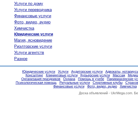
Услуги по дому
Услуги переводчика
Финансовые услуги
Фото, видео, аудио
Химчистка
Юридические услуги
Магия, ясновидение
Риэлторские услуги
Услуги агентств
Разное
Юридические услуги
Услуги
Аудиторские услуги
Адвокаты, нотариус
Консалтинг
Клининговые услуги
Курьерские услуги
Массаж
Медиц
Организация праздников
Охрана
Помощь в учебе
Парикмахерские ус
Психологическая помощь
Ритуальные услуги
Спортивные клубы
Страхо
Финансовые услуги
Фото, видео, аудио
Химчистка
Доска объявлений -
UkrMega.com
. Б