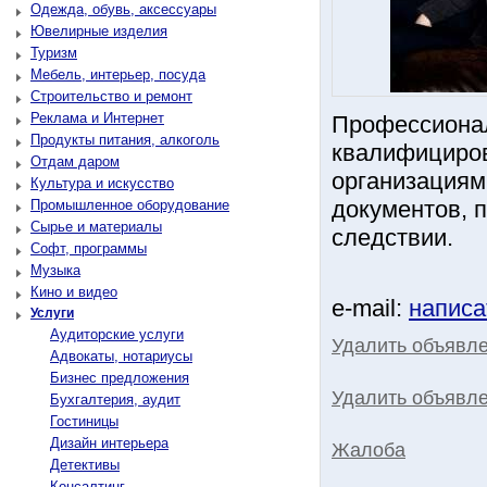
Одежда, обувь, аксессуары
Ювелирные изделия
Туризм
Мебель, интерьер, посуда
Строительство и ремонт
Реклама и Интернет
Профессионал
Продукты питания, алкоголь
квалифициро
Отдам даром
организациям
Культура и искусство
документов, п
Промышленное оборудование
Сырье и материалы
следствии.
Софт, программы
Музыка
Кино и видео
e-mail:
написа
Услуги
Аудиторские услуги
Удалить объявл
Адвокаты, нотариусы
Бизнес предложения
Удалить объявле
Бухгалтерия, аудит
Гостиницы
Дизайн интерьера
Жалоба
Детективы
Консалтинг