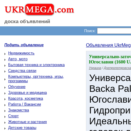
доска объявлений
Поиск:
Подать объявление
Объявления UkrMeg
Недвижимость
Универсально-заточ
Авто, мото
Югославия (1600 
Бытовая техника и электроника
Украина
/
Днепропетровска
Средства связи
Универса
Компьютеры, оргтехника, игры,
программы
Backa Pa
Обучение
Здоровье и медицина
Югослав
Красота, косметика
Работа / Вакансии
Гидропри
Знакомства
Спорт
Идеальны
Животные и растения
Детские товары