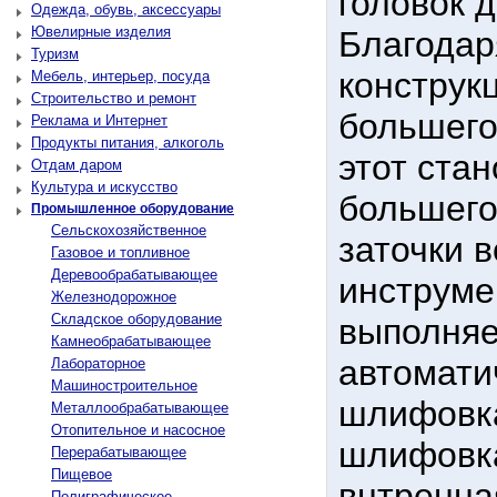
головок 
Одежда, обувь, аксессуары
Ювелирные изделия
Благодар
Туризм
конструк
Мебель, интерьер, посуда
Строительство и ремонт
большего
Реклама и Интернет
Продукты питания, алкоголь
этот ста
Отдам даром
Культура и искусство
большего
Промышленное оборудование
Сельскохозяйственное
заточки 
Газовое и топливное
Деревообрабатывающее
инструме
Железнодорожное
Складское оборудование
выполняе
Камнеобрабатывающее
автомати
Лабораторное
Машиностроительное
шлифовка
Металлообрабатывающее
Отопительное и насосное
шлифовка
Перерабатывающее
Пищевое
внтренна
Полиграфическое