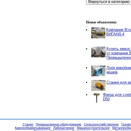
Новые объявления:
Компания Вто
ВИГАНД-4
Купить емкос
от компании 
Промышленно
Лінія виробни
мішків
Станки для р
Фреза для слеб
D50
Станки
Промышленное оборудование
Сельскохозяйственное
Газов
Камнеобрабатывающее
Лабораторное
Машиностроительное
Металлообр