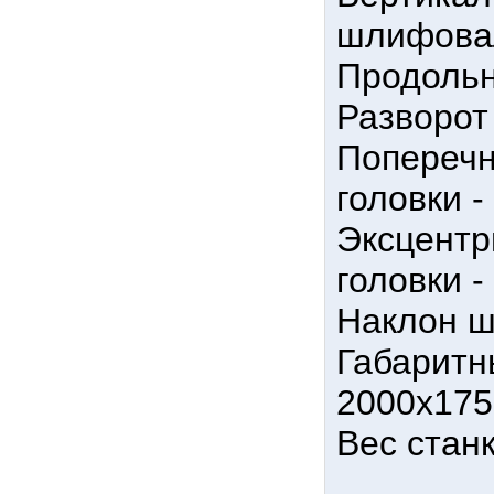
шлифовал
Продольн
Разворот
Попереч
головки -
Эксцент
головки -
Наклон ш
Габаритн
2000х175
Вес станк