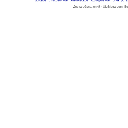
Торговое
Упаковочное
Химическое
Холодильное
Электроте
Доска объявлений -
UkrMega.com
. Б