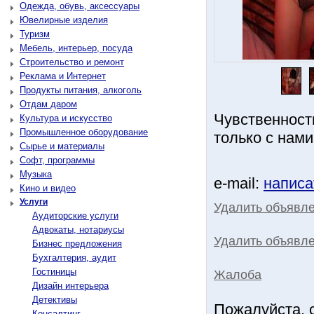
Одежда, обувь, аксессуары
Ювелирные изделия
Туризм
Мебель, интерьер, посуда
Строительство и ремонт
Реклама и Интернет
Продукты питания, алкоголь
Отдам даром
Чувственность
Культура и искусство
Промышленное оборудование
только с нам
Сырье и материалы
Софт, программы
Музыка
e-mail:
написа
Кино и видео
Услуги
Удалить объявл
Аудиторские услуги
Адвокаты, нотариусы
Удалить объявле
Бизнес предложения
Бухгалтерия, аудит
Гостиницы
Жалоба
Дизайн интерьера
Детективы
Пожалуйста, 
Консалтинг