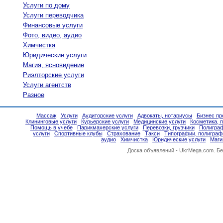
Услуги по дому
Услуги переводчика
Финансовые услуги
Фото, видео, аудио
Химчистка
Юридические услуги
Магия, ясновидение
Риэлторские услуги
Услуги агентств
Разное
Массаж
Услуги
Аудиторские услуги
Адвокаты, нотариусы
Бизнес пр
Клининговые услуги
Курьерские услуги
Медицинские услуги
Косметика,
Помощь в учебе
Парикмахерские услуги
Перевозки, грузчики
Полиграф
услуги
Спортивные клубы
Страхование
Такси
Типографии, полиграф
аудио
Химчистка
Юридические услуги
Маги
Доска объявлений -
UkrMega.com
. Б