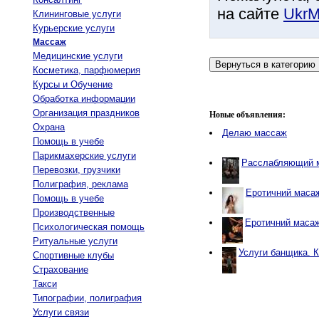
на сайте
UkrM
Клининговые услуги
Курьерские услуги
Массаж
Медицинские услуги
Косметика, парфюмерия
Курсы и Обучение
Обработка информации
Организация праздников
Новые объявления:
Охрана
Делаю массаж
Помощь в учебе
Парикмахерские услуги
Расслабляющий 
Перевозки, грузчики
Полиграфия, реклама
Еротичний масаж
Помощь в учебе
Производственные
Еротичний масаж
Психологическая помощь
Ритуальные услуги
Услуги банщика. 
Спортивные клубы
Страхование
Такси
Типографии, полиграфия
Услуги связи