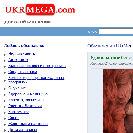
доска объявлений
Поиск:
Подать объявление
Объявления UkrMeg
Недвижимость
Удовольствие без с
Авто, мото
Украина
/
Днепропетровска
Бытовая техника и электроника
Средства связи
Компьютеры, оргтехника, игры,
программы
Обучение
Здоровье и медицина
Красота, косметика
Работа / Вакансии
Знакомства
Спорт
Животные и растения
Детские товары