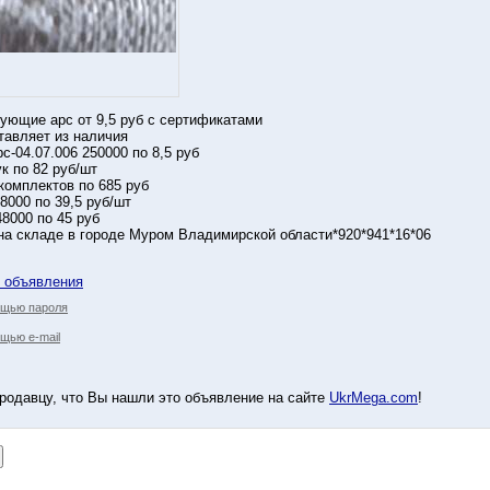
тующие арс от 9,5 руб с сертификатами
авляет из наличия
-04.07.006 250000 по 8,5 руб
к по 82 руб/шт
комплектов по 685 руб
8000 по 39,5 руб/шт
8000 по 45 руб
 на складе в городе Муром Владимирской области*920*941*16*06
у объявления
ощью пароля
щью e-mail
родавцу, что Вы нашли это объявление на сайте
UkrMega.com
!