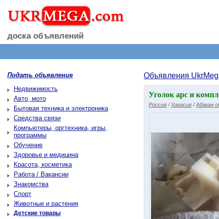
доска объявлений
Подать объявление
Объявления UkrMeg
Недвижимость
Уголок арс и компл
Авто, мото
Россия
/
Хакасия
/
Абакан 
Бытовая техника и электроника
Средства связи
Компьютеры, оргтехника, игры,
программы
Обучение
Здоровье и медицина
Красота, косметика
Работа / Вакансии
Знакомства
Спорт
Животные и растения
Детские товары