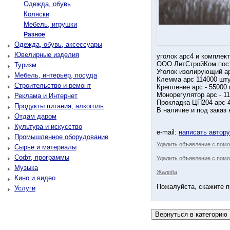
Одежда, обувь
Коляски
Мебель, игрушки
Разное
Одежда, обувь, аксессуары
Ювелирные изделия
уголок арс4 и комплек
ООО ЛитСтройКом пост
Туризм
Уголок изолирующий арс
Мебель, интерьер, посуда
Клемма арс 114000 шту
Строительство и ремонт
Крепление арс - 55000 
Монорегулятор арс - 11
Реклама и Интернет
Прокладка ЦП204 арс 4
Продукты питания, алкоголь
В наличие и под заказ
Отдам даром
Культура и искусство
e-mail:
написать автор
Промышленное оборудование
Удалить объявление с пом
Сырье и материалы
Софт, программы
Удалить объявление с помо
Музыка
Жалоба
Кино и видео
Пожалуйста, скажите п
Услуги