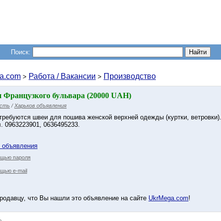
Поиск:
a.com
Работа / Вакансии
Производство
>
>
н Французкого бульвара (20000 UAH)
асть
/
Харьков объявления
требуются швеи для пошива женской верхней одежды (куртки, ветровки).
. 0963223901, 0636495233.
у объявления
ощью пароля
щью e-mail
родавцу, что Вы нашли это объявление на сайте
UkrMega.com
!