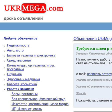
доска объявлений
Подать объявление
Объявления UkrMeg
Недвижимость
Требуются швеи р-
Авто, мото
Украина
/
Харьковская обл
Бытовая техника и электроника
На постоянную работу 
Средства связи
свет не отключают. Тел
Компьютеры, оргтехника, игры,
программы
e-mail:
написать автор
Обучение
Здоровье и медицина
Удалить объявление с пом
Красота, косметика
Удалить объявление с помо
Работа / Вакансии
Жалоба
Бары, рестораны
Без спецнавыков, физический труд
Пожалуйста, скажите п
Искусство, развлечения, масс-медиа
ИТ, Интернет, связь