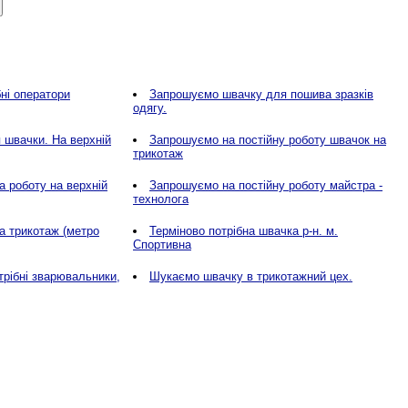
ні оператори
Запрошуємо швачку для пошива зразків
одягу.
швачки. На верхній
Запрошуємо на постійну роботу швачок на
трикотаж
 роботу на верхній
Запрошуємо на постійну роботу майстра -
технолога
а трикотаж (метро
Терміново потрібна швачка р-н. м.
Спортивна
трібні зварювальники,
Шукаємо швачку в трикотажний цех.