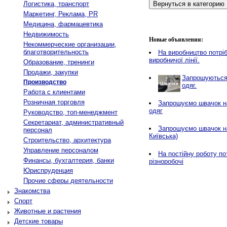
Логистика, транспорт
Маркетинг, Реклама, PR
Медицина, фармацевтика
Недвижимость
Новые объявления:
Некоммерческие организации,
благотворительность
Нa виробництво потріб
виробничої лінії.
Образование, тренинги
Продажи, закупки
Запрошуються 
Производство
одяг.
Работа с клиентами
Розничная торговля
Запрошуємо швачок на
одяг
Руководство, топ-менеджмент
Секретариат, административный
Запрошуємо швачок н
персонал
Київська)
Строительство, архитектура
Управление персоналом
На постійну роботу по
Финансы, бухгалтерия, банки
різноробочі
Юриспруденция
Прочие сферы деятельности
Знакомства
Спорт
Животные и растения
Детские товары