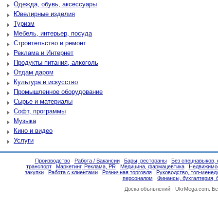
Одежда, обувь, аксессуары
Ювелирные изделия
Туризм
Мебель, интерьер, посуда
Строительство и ремонт
Реклама и Интернет
Продукты питания, алкоголь
Отдам даром
Культура и искусство
Промышленное оборудование
Сырье и материалы
Софт, программы
Музыка
Кино и видео
Услуги
Производство
Работа / Вакансии
Бары, рестораны
Без спецнавыков, 
транспорт
Маркетинг, Реклама, PR
Медицина, фармацевтика
Недвижимо
закупки
Работа с клиентами
Розничная торговля
Руководство, топ-менед
персоналом
Финансы, бухгалтерия, 
Доска объявлений -
UkrMega.com
. Б