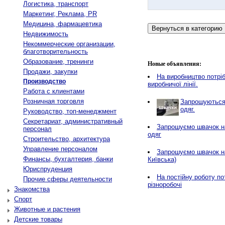
Логистика, транспорт
Маркетинг, Реклама, PR
Медицина, фармацевтика
Недвижимость
Некоммерческие организации,
благотворительность
Образование, тренинги
Новые объявления:
Продажи, закупки
Нa виробництво потріб
Производство
виробничої лінії.
Работа с клиентами
Розничная торговля
Запрошуються 
одяг.
Руководство, топ-менеджмент
Секретариат, административный
Запрошуємо швачок на
персонал
одяг
Строительство, архитектура
Управление персоналом
Запрошуємо швачок н
Финансы, бухгалтерия, банки
Київська)
Юриспруденция
На постійну роботу по
Прочие сферы деятельности
різноробочі
Знакомства
Спорт
Животные и растения
Детские товары