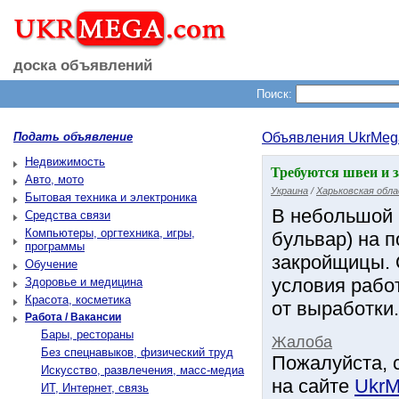
доска объявлений
Поиск:
Подать объявление
Объявления UkrMeg
Недвижимость
Требуются швеи и з
Авто, мото
Украина
/
Харьковская обл
Бытовая техника и электроника
В небольшой 
Средства связи
Компьютеры, оргтехника, игры,
бульвар) на 
программы
закройщицы. 
Обучение
условия рабо
Здоровье и медицина
Красота, косметика
от выработки.
Работа / Вакансии
Бары, рестораны
Жалоба
Без спецнавыков, физический труд
Пожалуйста, 
Искусство, развлечения, масс-медиа
на сайте
UkrM
ИТ, Интернет, связь