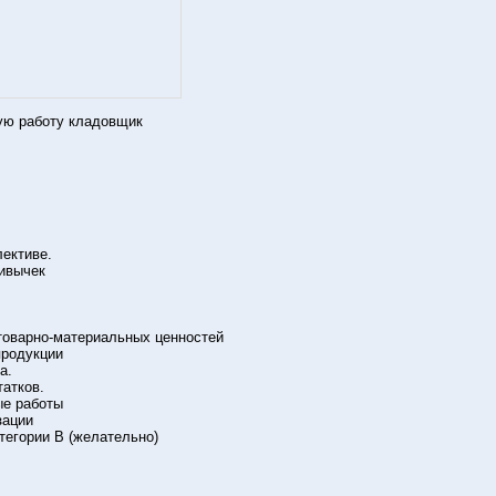
ую работу кладовщик
лективе.
ривычек
товарно-материальных ценностей
продукции
а.
татков.
ые работы
зации
тегории В (желательно)