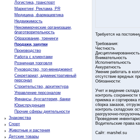
Логистика, транспорт
Маркетинг, Реклама, PR
Медицина, фармацевтика
Недвижимость
Некоммерческие организации,
благотворительность
Требуется на постоянн
Образование, тренинги
Требования:
Продажи, закупки
Честность
Производство
Дисциплинированность
Работа с клиентами
Внимательность
Исполнительность
Розничная торговля
Аккуратность
Руководство, топ-менеджмент
Умение работать в кол
Секретариат, административный
отсутствие вредных п
персонал
Обязанности:
Строительство, архитектура
Учет и ведение склада
Управление персоналом
контроль сохранности 
Финансы, бухгалтерия, банки
приемка и сортировка 
сборка заказов, отгрузк
Юриспруденция
контроль складских ос
Прочие сферы деятельности
разгрузочно-погрузочн
Знакомства
Проведение инвентари
Водительские права ка
Спорт
Животные и растения
Сайт: marshel.su
Детские товары