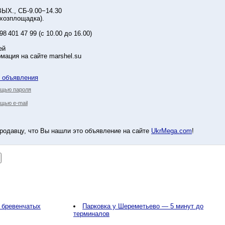
ВЫХ., СБ-9.00−14.30
хозплощадка).
8 401 47 99 (с 10.00 до 16.00)
ей
ация на сайте marshel.su
у объявления
ощью пароля
щью e-mail
родавцу, что Вы нашли это объявление на сайте
UkrMega.com
!
 бревенчатых
Парковка у Шереметьево — 5 минут до
терминалов