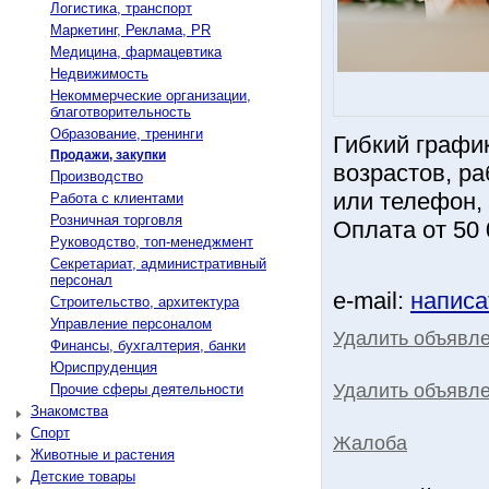
Логистика, транспорт
Маркетинг, Реклама, PR
Медицина, фармацевтика
Недвижимость
Некоммерческие организации,
благотворительность
Образование, тренинги
Гибкий графи
Продажи, закупки
возрастов, ра
Производство
или телефон,
Работа с клиентами
Розничная торговля
Оплата от 50 
Руководство, топ-менеджмент
Секретариат, административный
персонал
e-mail:
написа
Строительство, архитектура
Управление персоналом
Удалить объявл
Финансы, бухгалтерия, банки
Юриспруденция
Удалить объявле
Прочие сферы деятельности
Знакомства
Спорт
Жалоба
Животные и растения
Детские товары