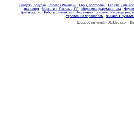
Продажи, закупки
Работа / Вакансии
Бары, рестораны
Без спецнавыков
транспорт
Маркетинг, Реклама, PR
Медицина, фармацевтика
Недви
Производство
Работа с клиентами
Розничная торговля
Руководство, 
Управление персоналом
Финансы, бухгалт
Доска объявлений -
UkrMega.com
. Б