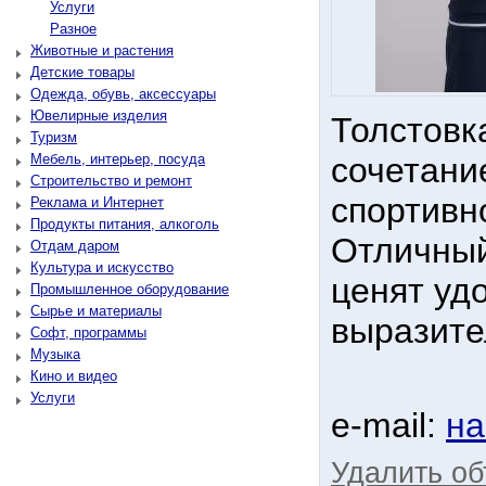
Услуги
Разное
Животные и растения
Детские товары
Одежда, обувь, аксессуары
Ювелирные изделия
Толстовк
Туризм
Мебель, интерьер, посуда
сочетани
Строительство и ремонт
спортивн
Реклама и Интернет
Продукты питания, алкоголь
Отличный
Отдам даром
Культура и искусство
ценят уд
Промышленное оборудование
Сырье и материалы
выразите
Софт, программы
Музыка
Кино и видео
Услуги
e-mail:
на
Удалить о