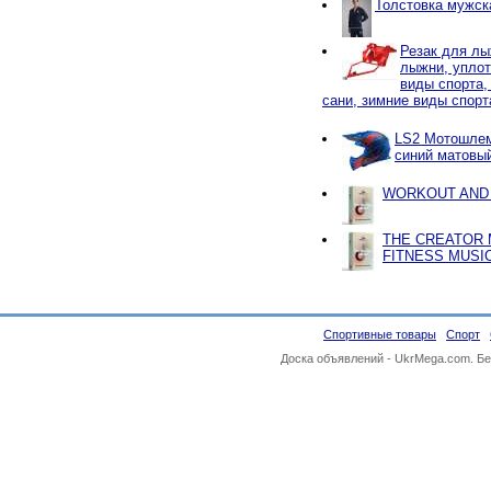
Толстовка мужс
Резак для лы
лыжни, уплот
виды спорта,
сани, зимние виды спорт
LS2 Мотошле
синий матовы
WORKOUT AND 
THE CREATOR 
FITNESS MUSI
Спортивные товары
Спорт
Доска объявлений -
UkrMega.com
. Б