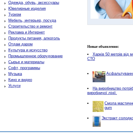
Одежда, обувь, аксессуары
Ювелирные изделия
Туризм
Мебель, интерьер, посуда
Строительство и ремонт
Реклама и Интернет
Продукты питания, алкоголь
Отдам даром
Новые объявления:
Культура и искусство
Харків 50 метрів від 
Промышленное оборудование
СТО
Сырье и материалы
Софт, программы
Асфальтування
Музыка
Кино и видео
Услуги
Нa виробництво потріб
виробничої лінії.
Смола мастичн
gum
Экстракт солодко