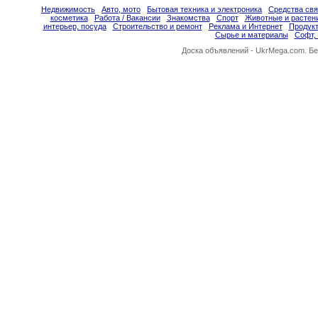
Недвижимость
Авто, мото
Бытовая техника и электроника
Средства свя
косметика
Работа / Вакансии
Знакомства
Спорт
Животные и растен
интерьер, посуда
Строительство и ремонт
Реклама и Интернет
Продукт
Сырье и материалы
Софт,
Доска объявлений -
UkrMega.com
. Б