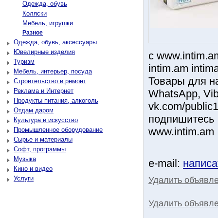
Одежда, обувь
Коляски
Мебель, игрушки
Разное
Одежда, обувь, аксессуары
Ювелирные изделия
с www.intim.a
Туризм
intim.am intim
Мебель, интерьер, посуда
Товары для н
Строительство и ремонт
Реклама и Интернет
WhatsApp, Vib
Продукты питания, алкоголь
vk.com/public
Отдам даром
подпишитесь
Культура и искусство
www.intim.am
Промышленное оборудование
Сырье и материалы
Софт, программы
Музыка
e-mail:
написа
Кино и видео
Услуги
Удалить объявл
Удалить объявле