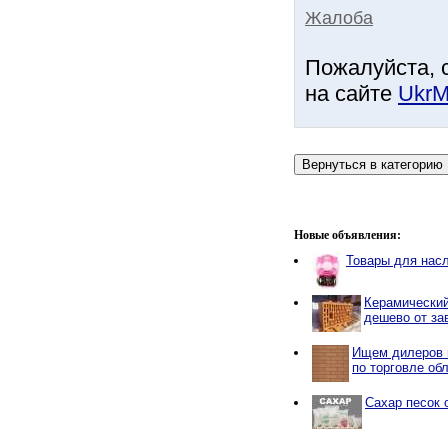
Жалоба
Пожалуйста, 
на сайте
UkrM
Новые объявления:
Товары для нас
Керамический
дешево от за
Ищем дилеров 
по торговле об
Сахар песок 