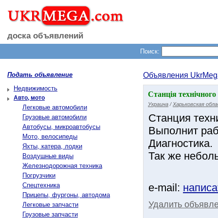
доска объявлений
Поиск:
Подать объявление
Объявления UkrMeg
Недвижимость
Станція технічного
Авто, мото
Украина
/
Харьковская обл
Легковые автомобили
Станция техн
Грузовые автомобили
Автобусы, микроавтобусы
Выполнит раб
Мото, велосипеды
Диагностика.
Яхты, катера, лодки
Так же небол
Воздушные виды
Железнодорожная техника
Погрузчики
Спецтехника
e-mail:
написа
Прицепы, фургоны, автодома
Удалить объявл
Легковые запчасти
Грузовые запчасти