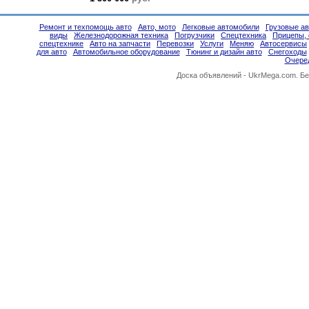
Ремонт и техпомощь авто
Авто, мото
Легковые автомобили
Грузовые а
виды
Железнодорожная техника
Погрузчики
Спецтехника
Прицепы, 
спецтехнике
Авто на запчасти
Перевозки
Услуги
Меняю
Автосервисы
для авто
Автомобильное оборудование
Тюнинг и дизайн авто
Снегоходы
Очере
Доска объявлений -
UkrMega.com
. Б