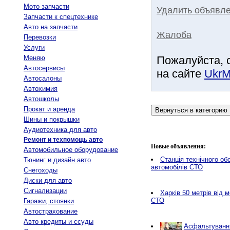
Мото запчасти
Удалить объявле
Запчасти к спецтехнике
Авто на запчасти
Жалоба
Перевозки
Услуги
Меняю
Пожалуйста, 
Автосервисы
на сайте
UkrM
Автосалоны
Автохимия
Автошколы
Прокат и аренда
Шины и покрышки
Аудиотехника для авто
Ремонт и техпомощь авто
Новые объявления:
Автомобильное оборудование
Станція технічного о
Тюнинг и дизайн авто
автомобілів СТО
Снегоходы
Диски для авто
Сигнализации
Харків 50 метрів від 
СТО
Гаражи, стоянки
Автострахование
Авто кредиты и ссуды
Асфальтування