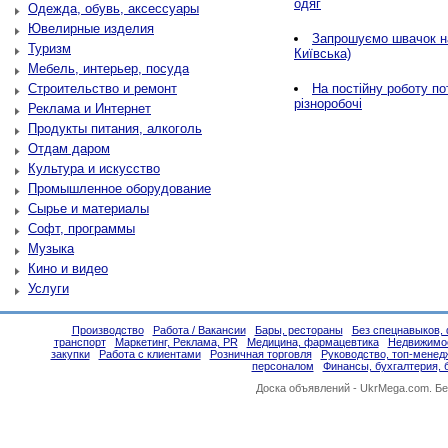
одяг
Одежда, обувь, аксессуары
Ювелирные изделия
Запрошуємо швачок н
Туризм
Київська)
Мебель, интерьер, посуда
Строительство и ремонт
На постійну роботу по
різноробочі
Реклама и Интернет
Продукты питания, алкоголь
Отдам даром
Культура и искусство
Промышленное оборудование
Сырье и материалы
Софт, программы
Музыка
Кино и видео
Услуги
Производство
Работа / Вакансии
Бары, рестораны
Без спецнавыков, 
транспорт
Маркетинг, Реклама, PR
Медицина, фармацевтика
Недвижимо
закупки
Работа с клиентами
Розничная торговля
Руководство, топ-менед
персоналом
Финансы, бухгалтерия, 
Доска объявлений -
UkrMega.com
. Б