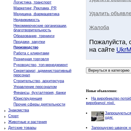
Логистика, транспорт
Маркетинг, Реклама, PR
Удалить объявле
Медицина, фармацевтика
Недвижимость
Некоммерческие организации,
Жалоба
благотворительность
Образование, тренинги
Пожалуйста, 
Продажи, закупки
Производство
на сайте
UkrM
Работа с клиентами
Розничная торговля
Руководство, топ-менеджмент
Секретариат, административный
персонал
Строительство, архитектура
Управление персоналом
Новые объявления:
Финансы, бухгалтерия, банки
Юриспруденция
Нa виробництво потріб
виробничої лінії.
Прочие сферы деятельности
Знакомства
Запрошуються 
Спорт
одяг.
Животные и растения
Детские товары
Запрошуємо швачок на