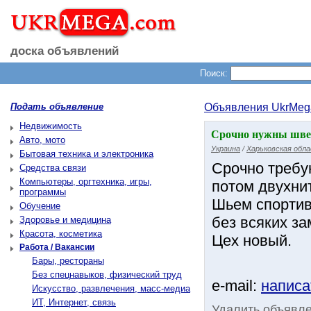
доска объявлений
Поиск:
Подать объявление
Объявления UkrMeg
Недвижимость
Срочно нужны швеи
Авто, мото
Украина
/
Харьковская обл
Бытовая техника и электроника
Срочно требую
Средства связи
Компьютеры, оргтехника, игры,
потом двухнит
программы
Шьем спортив
Обучение
без всяких за
Здоровье и медицина
Красота, косметика
Цех новый.
Работа / Вакансии
Бары, рестораны
Без спецнавыков, физический труд
e-mail:
написа
Искусство, развлечения, масс-медиа
ИТ, Интернет, связь
Удалить объявл