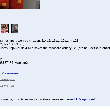
и пожаротушения, хладон, 114в2, 13в1, 12в1, хп125.
, R - 13, 23 и др.
ности, применяемый в качестве газового огнетушещего вещества в авто
г.
98187184. Алексей.
у объявления
ощью пароля
щью e-mail
родавцу, что Вы нашли это объявление на сайте
UkrMega.com
!