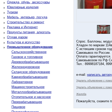
Одежда, обувь, аксессуары
Ювелирные изделия
Туризм
Мебель, интерьер, посуда
Строительство и ремонт
Реклама и Интернет
Продукты питания, алкоголь
Отдам даром
Спрос. Баллоны, модул
Культура и искусство
Хладон по маркам 114в2
Промышленное оборудование
С истекшим сроком год
Сельскохозяйственное
Самовывоз по России.
Оплата гарантируется.
Газовое и топливное
Самовывозом по Рф Сн
Деревообрабатывающее
Тел.: 89998187184, 899
Железнодорожное
Складское оборудование
e-mail:
написать автор
Камнеобрабатывающее
Удалить объявление с пом
Лабораторное
Машиностроительное
Удалить объявление с помо
Металлообрабатывающее
Жалоба
Отопительное и насосное
Пожалуйста, скажите п
Перерабатывающее
Пищевое
Полиграфическое