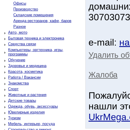
Офисы
домашних
Производство
3070307
Складские помещения
Аренда ресторанов, кафе, баров
Разное
Авто, мото
Бытовая техника и электроника
e-mail:
на
Средства связи
Компьютеры, оргтехника, игры,
Удалить об
программы
Обучение
Здоровье и медицина
Красота, косметика
Жалоба
Работа / Вакансии
Знакомства
Спорт
Пожалуйс
Животные и растения
Детские товары
нашли эт
Одежда, обувь, аксессуары
Ювелирные изделия
UkrMega
Туризм
Мебель, интерьер, посуда
Строительство и ремонт