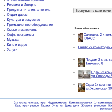
Реклама и Интернет
Продукты питания, алкоголь
Отдам даром
Культура и искусство
Промышленное оборудование
Новые объявления:
Сырье и материалы
Софт, программы
Салтовка. 2-х ком
КЛАСС
Музыка
Кино и видео
Сниму 2х комнатную 
Услуги
Продам 2-х из. к
Танкопия, 8
Сдам 2х комн
ул.Свободы 3
Сдам 2х комн кв-
ул.Украинская 30
2-х комнатные квартиры
Недвижимость
Комнаты/гостинки
1 - комнатны
Квартиры - разное
Гаражи
Участки
Дома, дачи
Жилье в пригороде
Жи
ресторан