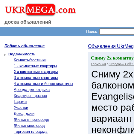
доска объявлений
Поиск:
Подать объявление
Объявления UkrMeg
Недвижимость
Сниму 2х комнатну
Комнаты/гостинки
Германия
/
Северный Рейн
1 - комнатные квартиры
Сниму 2х
2-х комнатные квартиры
3-х комнатные квартиры
балконом
4-х комнатные и более квартиры
Аренда для отдыха
Evangelis
Квартиры - разное
Гаражи
место ра
Участки
Дома, дачи
вариаант
Жилье в пригороде
Жилье межгород
неконфли
Торговая площадь