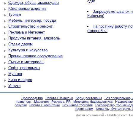
одяг
Одежда, обувь, аксессуары
Ювелирные изделия
Запрошуємо швачок н
Туризм
Київська)
Мебель, интерьер, посуда
Строительство и ремонт
На постійну роботу по
різноробочі
Реклама и Интернет
Продукты питания, алкоголь
Отдам даром
Культура и искусство
Промышленное оборудование
Сырье и материалы
Софт, программы
Музыка
Кино и видео
Услуги
Производство
Работа / Вакансии
Бары, рестораны
Без спецнавыков, 
транспорт
Маркетинг, Реклама, PR
Медицина, фармацевтика
Недвижимо
закупки
Работа с клиентами
Розничная торговля
Руководство, топ-менед
персоналом
Финансы, бухгалтерия, 
Доска объявлений -
UkrMega.com
. Б