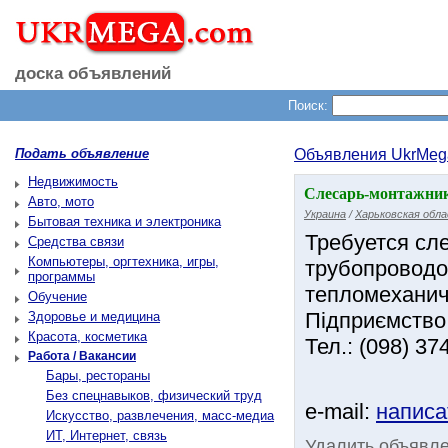
доска объявлений
Поиск:
Подать объявление
Объявления UkrMeg
Недвижимость
Слесарь-монтажник 
Авто, мото
Украина
/
Харьковская обл
Бытовая техника и электроника
Требуется сл
Средства связи
Компьютеры, оргтехника, игры,
трубопроводо
программы
тепломеханич
Обучение
Підприємство 
Здоровье и медицина
Красота, косметика
Тел.: (098) 37
Работа / Вакансии
Бары, рестораны
Без спецнавыков, физический труд
e-mail:
написа
Искусство, развлечения, масс-медиа
ИТ, Интернет, связь
Удалить объявл