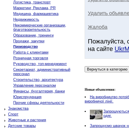
Логистика, транспорт
Маркетинг, Реклама, PR
Удалить объявле
Медицина, фармацевтика
Недвижимость
Некоммерческие организации,
Жалоба
благотворительность
Образование, тренинги
Пожалуйста, 
Продажи, закупки
Производство
на сайте
UkrM
Работа с клиентами
Розничная торговля
Руководство, топ-менеджмент
Секретариат, административный
персонал
Строительство, архитектура
Управление персоналом
Новые объявления:
Финансы, бухгалтерия, банки
Юриспруденция
Нa виробництво потріб
виробничої лінії.
Прочие сферы деятельности
Знакомства
Запрошуються 
Спорт
одяг.
Животные и растения
Детские товары
Запрошуємо швачок на