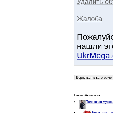
Удалить об
Жалоба
Пожалуйс
нашли эт
UkrMega
Новые объявления:
Толстовка мужс
Резак для лы