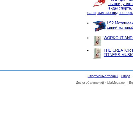
лыжни, уплот
виды спорта,
сани, зимние виды спорт
LS2 Мотошле
синий матовы
WORKOUT AND 
THE CREATOR 
FITNESS MUSI
Спортивные товары
Спорт
Доска объявлений -
UkrMega.com
. Б