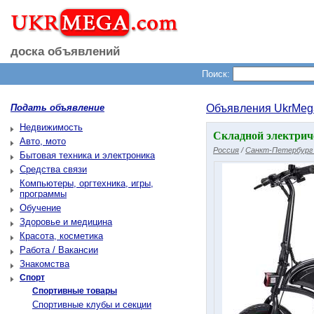
доска объявлений
Поиск:
Подать объявление
Объявления UkrMeg
Недвижимость
Складной электричес
Авто, мото
Россия
/
Санкт-Петербург 
Бытовая техника и электроника
Средства связи
Компьютеры, оргтехника, игры,
программы
Обучение
Здоровье и медицина
Красота, косметика
Работа / Вакансии
Знакомства
Спорт
Спортивные товары
Спортивные клубы и секции