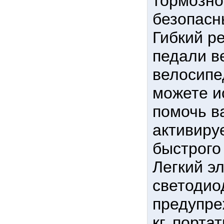
тормозно
безопасн
Гибкий р
педали в
велосипе
можете и
помочь ва
активиру
быстрого 
Легкий э
светодио
предупре
кг, порт