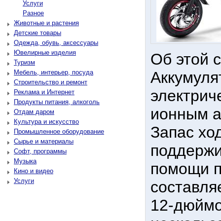
Услуги
Разное
Животные и растения
Детские товары
Одежда, обувь, аксессуары
Ювелирные изделия
Об этой с
Туризм
Мебель, интерьер, посуда
Аккумуля
Строительство и ремонт
электрич
Реклама и Интернет
Продукты питания, алкоголь
ионным а
Отдам даром
Культура и искусство
Запас хо
Промышленное оборудование
Сырье и материалы
поддержи
Софт, программы
Музыка
помощи п
Кино и видео
Услуги
составляе
12-дюймо