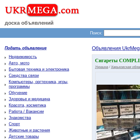
доска объявлений
Поиск:
Подать объявление
Объявления UkrMeg
Недвижимость
Сигареты COMPLIME
Авто, мото
Украина
/
Харьковская обл
Бытовая техника и электроника
Средства связи
Компьютеры, оргтехника, игры,
программы
Обучение
Здоровье и медицина
Красота, косметика
Работа / Вакансии
Знакомства
Спорт
Животные и растения
Детские товары