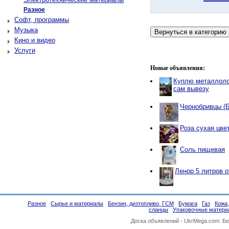
Разное
Софт, программы
Музыка
Кино и видео
Услуги
Новые объявления:
Куплю металлоло
сам вывезу
Чернобривцы (
Роза сухая цве
Соль пищевая
Ленор 5 литров 
Разное
Сырье и материалы
Бензин, дизтопливо, ГСМ
Бумага
Газ
Кожа
сланцы
Упаковочные матери
Доска объявлений -
UkrMega.com
. Б