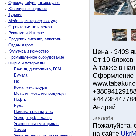
Одежда, обувь, аксессуары
Ювелирные изделия
Туризм
Мебель, интерьер, посуда
Строительство и ремонт
Реклама и Интернет
Продукты питания, алкоголь
Отдам даром
Цена - 340$ я
Культура и искусство
Промышленное оборудование
От 10 блоков 
Сырье и материалы
А также в нал
Бензин, дизтопливо, ГСМ
Оформление з
Бумага
Газ
www.tabakur.c
Кожа, мех, шкуры
+38094129188
Металл, металлопродукция
+4473844778
Нефть
Руда
Андрей
Пиломатериалы, лес
Жалоба
Уголь, торф, сланцы
Упаковочные материалы
Пожалуйста, 
Химия
на сайте
UkrM
Электротехнические материалы