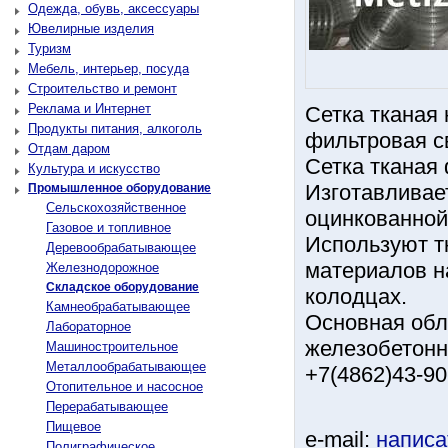
Одежда, обувь, аксессуары
Ювелирные изделия
Туризм
Мебель, интерьер, посуда
Строительство и ремонт
Реклама и Интернет
Сетка тканая
Продукты питания, алкоголь
фильтровая с
Отдам даром
Сетка тканая
Культура и искусство
Изготавливае
Промышленное оборудование
Сельскохозяйственное
оцинкованной
Газовое и топливное
Используют т
Деревообрабатывающее
материалов н
Железнодорожное
Складское оборудование
колодцах.
Камнеобрабатывающее
Основная обл
Лабораторное
железобетонн
Машиностроительное
Металлообрабатывающее
+7(4862)43-90
Отопительное и насосное
Перерабатывающее
Пищевое
e-mail:
написа
Полиграфическое