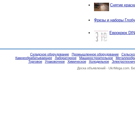
Снятие краск
Фрезы и наборы Глобу
Еврокрюк DIN
Складское оборудование
Промышленное оборудование
Сельско
Камнеобрабатывающее
Лабораторное
Машиностроительное
Металлообр
Торговое
Упаковочное
Химическое
Холодильное
Электротехнич
Доска объявлений -
UkrMega.com
. Б