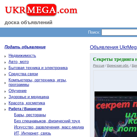
доска объявлений
Поиск:
Подать объявление
Объявления UkrMeg
Недвижимость
Секреты трединга н
Авто, мото
Россия
/
Брянская обл.
/
Бр
Бытовая техника и электроника
Средства связи
Компьютеры, оргтехника, игры,
программы
Обучение
Здоровье и медицина
Красота, косметика
Работа / Вакансии
Бары, рестораны
Без спецнавыков, физический труд
Искусство, развлечения, масс-медиа
ИТ, Интернет, связь