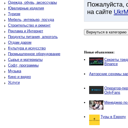
Одежда, обувь, аксессуары
Пожалуйста, 
Ювелирные изделия
на сайте
UkrM
Туризм
Мебель, интерьер, посуда
Строительство и ремонт
Реклама и Интернет
Продукты питания, алкоголь
Отдам даром
Культура и искусство
Новые объявления:
Промышленное оборудование
Сырье и материалы
Секреты тред
Binance
Софт, программы
Музыка
Авторские сехемы зар
Кино и видео
Услуги
Оператор-пер
OnlyFans
Менеджер по 
Туры в Европу