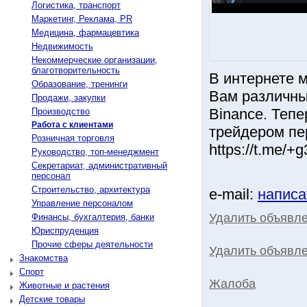
Логистика, транспорт
Маркетинг, Реклама, PR
Медицина, фармацевтика
Недвижимость
Некоммерческие организации,
благотворительность
В интернете 
Образование, тренинги
Вам различны
Продажи, закупки
Binance. Теп
Производство
Работа с клиентами
трейдером пе
Розничная торговля
https://t.me/
Руководство, топ-менеджмент
Секретариат, административный
персонал
Строительство, архитектура
e-mail:
написа
Управление персоналом
Удалить объявл
Финансы, бухгалтерия, банки
Юриспруденция
Прочие сферы деятельности
Удалить объявле
Знакомства
Спорт
Жалоба
Животные и растения
Детские товары