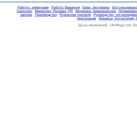
Работа с клиентами
Работа / Вакансии
Бары, рестораны
Без спецнавыко
транспорт
Маркетинг, Реклама, PR
Медицина, фармацевтика
Недвижимо
закупки
Производство
Розничная торговля
Руководство, топ-менеджм
персоналом
Финансы, бухгалтерия, 
Доска объявлений -
UkrMega.com
. Б