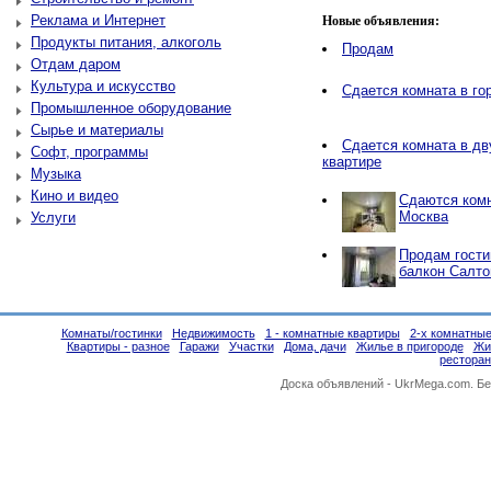
Реклама и Интернет
Новые объявления:
Продукты питания, алкоголь
Продам
Отдам даром
Культура и искусство
Сдается комната в г
Промышленное оборудование
Сырье и материалы
Сдается комната в дв
Софт, программы
квартире
Музыка
Кино и видео
Сдаются комн
Москва
Услуги
Продам гости
балкон Салто
Комнаты/гостинки
Недвижимость
1 - комнатные квартиры
2-х комнатные
Квартиры - разное
Гаражи
Участки
Дома, дачи
Жилье в пригороде
Жи
ресторан
Доска объявлений -
UkrMega.com
. Б