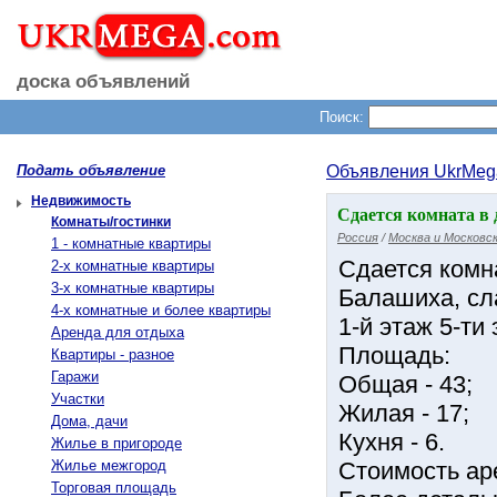
доска объявлений
Поиск:
Подать объявление
Объявления UkrMeg
Недвижимость
Сдается комната в 
Комнаты/гостинки
Россия
/
Москва и Московск
1 - комнатные квартиры
Сдается комна
2-х комнатные квартиры
3-х комнатные квартиры
Балашиха, сл
4-х комнатные и более квартиры
1-й этаж 5-ти
Аренда для отдыха
Площадь:
Квартиры - разное
Гаражи
Общая - 43;
Участки
Жилая - 17;
Дома, дачи
Кухня - 6.
Жилье в пригороде
Жилье межгород
Стоимость аре
Торговая площадь