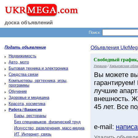
доска объявлений
Поиск:
Подать объявление
Объявления UkrMeg
Недвижимость
Свободный график,
Авто, мото
Украина
/
Харьковская обл
Бытовая техника и электроника
Вы можете выб
Средства связи
Компьютеры, оргтехника, игры,
гарантируем!
программы
лучшие апарт
Обучение
внешность. Же
Здоровье и медицина
Красота, косметика
45 лет. Все п
Работа / Вакансии
Бары, рестораны
Без спецнавыков, физический труд
e-mail:
написа
Искусство, развлечения, масс-медиа
ИТ, Интернет, связь
Удалить объявл