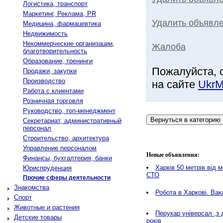
Логистика, транспорт
Маркетинг, Реклама, PR
Удалить объявле
Медицина, фармацевтика
Недвижимость
Некоммерческие организации,
Жалоба
благотворительность
Образование, тренинги
Пожалуйста, 
Продажи, закупки
Производство
на сайте
UkrM
Работа с клиентами
Розничная торговля
Руководство, топ-менеджмент
Секретариат, административный
персонал
Строительство, архитектура
Управление персоналом
Новые объявления:
Финансы, бухгалтерия, банки
Харків 50 метрів від 
Юриспруденция
СТО
Прочие сферы деятельности
Знакомства
Робота в Харкові. Вак
Спорт
Животные и растения
Перукар універсал ,з 
Детские товары
років