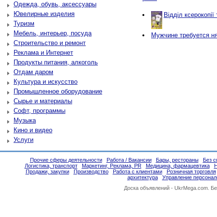
Одежда, обувь, аксессуары
Ювелирные изделия
Відділ ксерокопії
Туризм
Мебель, интерьер, посуда
Мужчине требуется ня
Строительство и ремонт
Реклама и Интернет
Продукты питания, алкоголь
Отдам даром
Культура и искусство
Промышленное оборудование
Сырье и материалы
Софт, программы
Музыка
Кино и видео
Услуги
Прочие сферы деятельности
Работа / Вакансии
Бары, рестораны
Без с
Логистика, транспорт
Маркетинг, Реклама, PR
Медицина, фармацевтика
Н
Продажи, закупки
Производство
Работа с клиентами
Розничная торговля
архитектура
Управление персона
Доска объявлений -
UkrMega.com
. Б