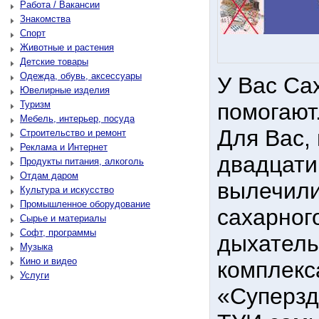
Работа / Вакансии
Знакомства
Спорт
Животные и растения
Детские товары
Одежда, обувь, аксессуары
У Вас Са
Ювелирные изделия
Туризм
помогают
Мебель, интерьер, посуда
Для Вас,
Строительство и ремонт
Реклама и Интернет
двадцати
Продукты питания, алкоголь
Отдам даром
вылечили
Культура и искусство
Промышленное оборудование
сахарног
Сырье и материалы
Софт, программы
дыхатель
Музыка
Кино и видео
комплекс
Услуги
«Суперзд