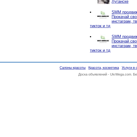
Луганске
SMM продвиж
Прокачай сво
инстаграм, тв
тикток и тд
SMM продвиж
Прокачай сво
инстаграм, тв
тикток и тд
Салоны красоты
Красота, косметика
Услуги в 
Доска объявлений -
UkrMega.com
. Б