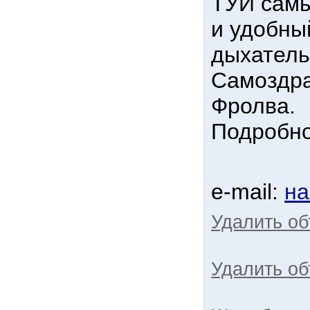
ТУИ сам
и удобны
дыхатель
Самоздра
Фролва.
Подробнос
e-mail:
на
Удалить о
Удалить об