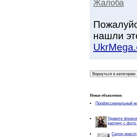
Жалоба
Пожалуйс
нашли эт
UkrMega
Новые объявления:
Профессиональный м
Удивите близко
картину с фото
Салон красот