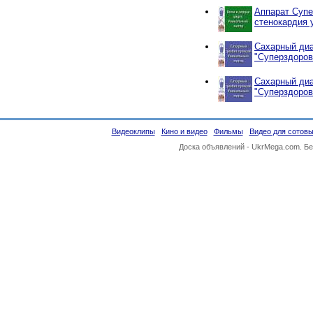
Аппарат Супе
стенокардия 
Сахарный диа
"Суперздоров
Сахарный диа
"Суперздоров
Видеоклипы
Кино и видео
Фильмы
Видео для сотов
Доска объявлений -
UkrMega.com
. Б