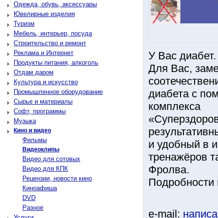
Одежда, обувь, аксессуары
Ювелирные изделия
Туризм
Мебель, интерьер, посуда
Строительство и ремонт
Реклама и Интернет
У Вас диабет.
Продукты питания, алкоголь
Для Вас, зам
Отдам даром
соотечествен
Культура и искусство
диабета с по
Промышленное оборудование
Сырье и материалы
комплекса
Софт, программы
«Суперздоров
Музыка
результативн
Кино и видео
Фильмы
и удобный в 
Видеоклипы
тренажёров т
Видео для сотовых
Фролва.
Видео для КПК
Рецензии, новости кино
Подробности н
Киноафиша
DVD
Разное
e-mail:
написа
Услуги