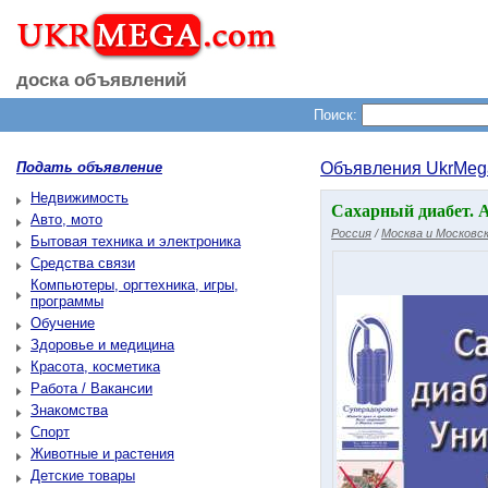
доска объявлений
Поиск:
Подать объявление
Объявления UkrMeg
Недвижимость
Сахарный диабет. 
Авто, мото
Россия
/
Москва и Московск
Бытовая техника и электроника
Средства связи
Компьютеры, оргтехника, игры,
программы
Обучение
Здоровье и медицина
Красота, косметика
Работа / Вакансии
Знакомства
Спорт
Животные и растения
Детские товары