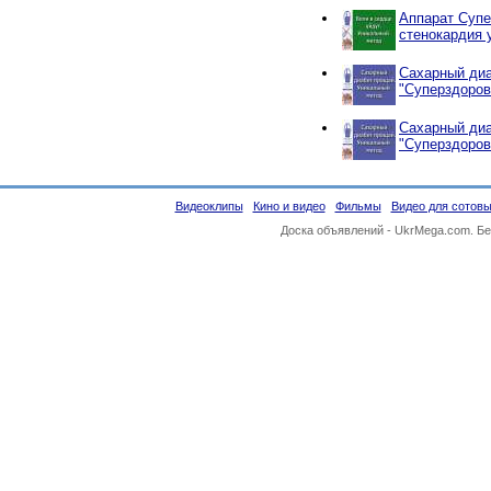
Аппарат Супе
стенокардия 
Сахарный диа
"Суперздоров
Сахарный диа
"Суперздоров
Видеоклипы
Кино и видео
Фильмы
Видео для сотов
Доска объявлений -
UkrMega.com
. Б