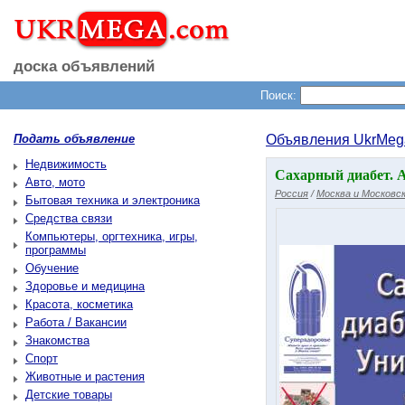
доска объявлений
Поиск:
Подать объявление
Объявления UkrMeg
Недвижимость
Сахарный диабет. 
Авто, мото
Россия
/
Москва и Московск
Бытовая техника и электроника
Средства связи
Компьютеры, оргтехника, игры,
программы
Обучение
Здоровье и медицина
Красота, косметика
Работа / Вакансии
Знакомства
Спорт
Животные и растения
Детские товары