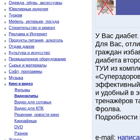
Одежда, обувь, аксессуары
Ювелирные изделия
Туризм
Мебель, интерьер, посуда
Строительство и ремонт
Реклама и Интернет
У Вас диабет.
Продукты питания, алкоголь
Для Вас, отл
Отдам даром
граждан изба
Культура и искусство
диабета втор
Промышленное оборудование
Сырье и материалы
ТУИ из компл
Софт, программы
«Суперздоров
Музыка
эффективный
Кино и видео
Фильмы
и удобный в 
Видеоклипы
тренажёров т
Видео для сотовых
Фролва.
Видео для КПК
Рецензии, новости кино
Подробности н
Киноафиша
DVD
Разное
e-mail:
написа
Услуги