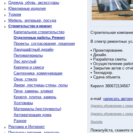
Одежда, обувь, аксессуары
Ювелирные изделия
Туризм
Мебель, интерьер, посуда
Строительство и ремонт
Капитальное строительство
Строительная компания
Отделочные работы. Ремонт
В спектр ремонтных ус
Проекты, согласования, лицензии
Ландшафтный дизайн
• Проектирование.
• Дизайн.
Пиломатериалы
• Разработка сметы.
Лес круглый
• Осуществление работ
Кирпичи и смеси
• Закрытие актов с от
• Технадзор.
Сантехника, коммуникации
• Сдача объекта.
Окна, стекло
Двери, лестницы,стены, полы
Кирилл 380672134567
Печи, камины, климат
Кровля, плитка, камень
e-mail:
написать автор
Хозтовары
Удалить объявление с пом
Материалы (инструменты)
Удалить объявление с помо
Автоматизация дома
Разное
Жалоба
Реклама и Интернет
Пожалуйста, скажите п
Продукты питания, алкоголь