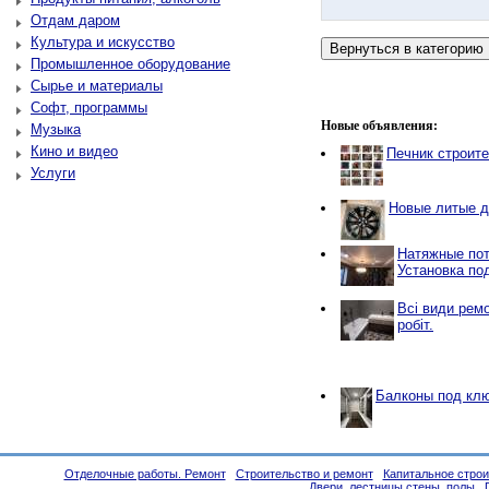
Отдам даром
Культура и искусство
Промышленное оборудование
Сырье и материалы
Софт, программы
Новые объявления:
Музыка
Кино и видео
Печник строит
Услуги
Новые литые д
Натяжные пот
Установка по
Всі види рем
робіт.
Балконы под кл
Отделочные работы. Ремонт
Строительство и ремонт
Капитальное строи
Двери, лестницы,стены, полы