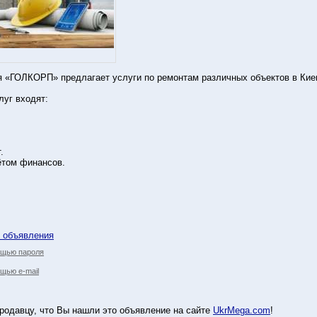
 «ГОЛКОРП» предлагает услуги по ремонтам различных объектов в Кие
луг входят:
.
чётом финансов.
у объявления
ощью пароля
щью e-mail
родавцу, что Вы нашли это объявление на сайте
UkrMega.com
!