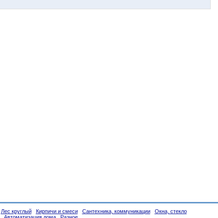
Лес круглый
Кирпичи и смеси
Сантехника, коммуникации
Окна, стекло
Автоматизация дома
Разное