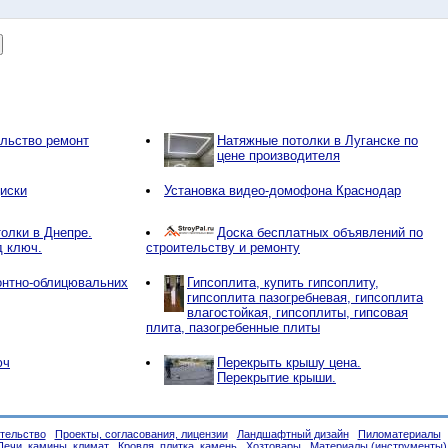
ельство ремонт
Натяжные потолки в Луганске по
цене производителя
иски
Установка видео-домофона Краснодар
олки в Днепре.
Доска бесплатных объявлений по
д ключ.
строительству и ремонту
онтно-облицювальних
Гипсоплита, купить гипсоплиту,
гипсоплита пазогребневая, гипсоплита
влагостойкая, гипсоплиты, гипсовая
плита, пазогребенные плиты
юч
Перекрыть крышу цена.
Перекрытие крыши.
тельство
Проекты, согласования, лицензии
Ландшафтный дизайн
Пиломатериалы
Печи, камины, климат
Кровля, плитка, камень
Хозтовары
Материалы (инструменты)