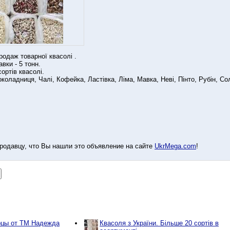
одаж товарної квасолі .
вки - 5 тонн.
ортів квасолі.
коладниця, Чалі, Кофейка, Ластівка, Ліма, Мавка, Неві, Пінто, Рубін, Сол
родавцу, что Вы нашли это объявление на сайте
UkrMega.com
!
рцы от ТМ Надежда
Квасоля з України. Більше 20 сортів в