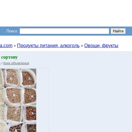
Поиск:
a.com
Продукты питания, алкоголь
Овощи, фрукты
>
>
 сортову
ь
/
Киев объявления