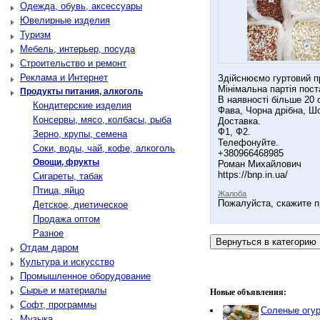
Одежда, обувь, аксессуары
Ювелирные изделия
Туризм
Мебель, интерьер, посуда
Строительство и ремонт
Реклама и Интернет
Здійснюємо гуртовий пр
Мінімальна партія поста
Продукты питания, алкоголь
В наявності більше 20 с
Кондитерские изделия
Фава, Чорна дрібна, Шо
Консервы, мясо, колбасы, рыба
Доставка.
Ф1, Ф2.
Зерно, крупы, семена
Телефонуйте.
Соки, воды, чай, кофе, алкоголь
+380966468985
Овощи, фрукты
Роман Михайлович
https://bnp.in.ua/
Сигареты, табак
Птица, яйцо
Жалоба
Пожалуйста, скажите п
Детское, диетическое
Продажа оптом
Разное
Отдам даром
Культура и искусство
Промышленное оборудование
Сырье и материалы
Новые объявления:
Софт, программы
Соленые огу
Музыка