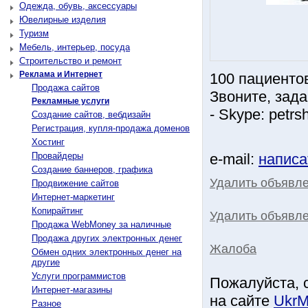
Одежда, обувь, аксессуары
Ювелирные изделия
Туризм
Мебель, интерьер, посуда
Строительство и ремонт
Реклама и Интернет
100 пациенто
Продажа сайтов
Звоните, зад
Рекламные услуги
- Skype: petr
Создание сайтов, вебдизайн
Регистрация, купля-продажа доменов
Хостинг
Провайдеры
e-mail:
написа
Создание баннеров, графика
Удалить объявл
Продвижение сайтов
Интернет-маркетинг
Копирайтинг
Удалить объявле
Продажа WebMoney за наличные
Продажа других электронных денег
Жалоба
Обмен одних электронных денег на
другие
Услуги программистов
Пожалуйста, 
Интернет-магазины
на сайте
UkrM
Разное