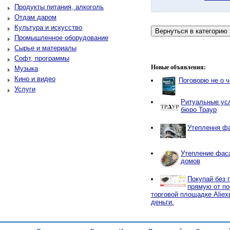
Продукты питания, алкоголь
Отдам даром
Культура и искусство
Промышленное оборудование
Сырье и материалы
Софт, программы
Новые объявления:
Музыка
Кино и видео
Поговорю не о 
Услуги
Ритуальные усл
бюро Траур
Утеплення фа
Утепление фаса
домов
Покупай без 
прямую от по
торговой площадке Aliex
деньги.