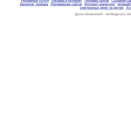
Рекламные услуги
Реклама и Интернет
Продажа сайтов
Создание сай
баннеров, графика
Продвижение сайтов
Интернет-маркетинг
Копирайт
электронных денег на другие
Усл
Доска объявлений -
UkrMega.com
. Б