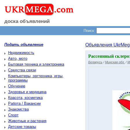
доска объявлений
Поиск:
Подать объявление
Объявления UkrMeg
Недвижимость
Рассеянный склероз
Авто, мото
Беларусь
/
Минская обл.
/
М
Бытовая техника и электроника
Средства связи
Компьютеры, оргтехника, игры,
программы
Обучение
Здоровье и медицина
Красота, косметика
Работа / Вакансии
Знакомства
Спорт
Животные и растения
Детские товары