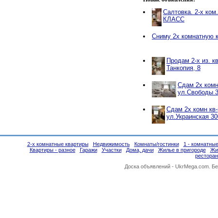
Салтовка. 2-х ком
КЛАСС
Сниму 2х комнатную 
Продам 2-х из. к
Танкопия, 8
Сдам 2х комн
ул.Свободы 3
Сдам 2х комн кв-
ул.Украинская 30
2-х комнатные квартиры
Недвижимость
Комнаты/гостинки
1 - комнатны
Квартиры - разное
Гаражи
Участки
Дома, дачи
Жилье в пригороде
Жи
ресторан
Доска объявлений -
UkrMega.com
. Б