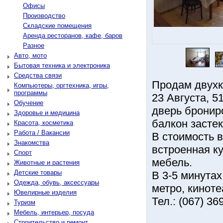
Офисы
Производство
Складские помещения
Аренда ресторанов, кафе, баров
Разное
Авто, мото
Бытовая техника и электроника
Средства связи
Продам двухко
Компьютеры, оргтехника, игры,
программы
23 Августа, 
Обучение
дверь бронир
Здоровье и медицина
балкон застек
Красота, косметика
Работа / Вакансии
В стоимость 
Знакомства
встроенная ку
Спорт
мебель.
Животные и растения
Детские товары
В 3-5 минутах
Одежда, обувь, аксессуары
метро, кинотеа
Ювелирные изделия
Тел.: (067) 36
Туризм
Мебель, интерьер, посуда
Строительство и ремонт