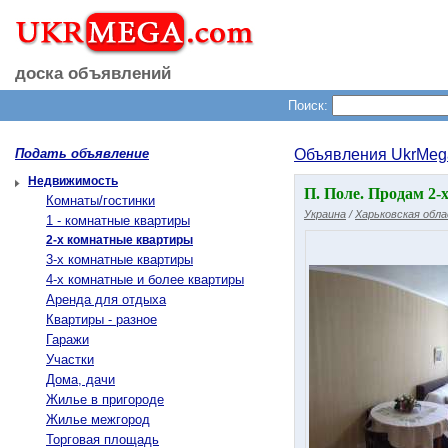
доска объявлений
Поиск:
Подать объявление
Объявления UkrMeg
Недвижимость
П. Поле. Продам 2-х
Комнаты/гостинки
Украина
/
Харьковская обл
1 - комнатные квартиры
2-х комнатные квартиры
3-х комнатные квартиры
4-х комнатные и более квартиры
Аренда для отдыха
Квартиры - разное
Гаражи
Участки
Дома, дачи
Жилье в пригороде
Жилье межгород
Торговая площадь