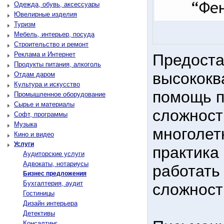
Одежда, обувь, аксессуары
Ювелирные изделия
Туризм
Мебель, интерьер, посуда
Строительство и ремонт
Реклама и Интернет
Предост
Продукты питания, алкоголь
высокок
Отдам даром
Культура и искусство
помощь п
Промышленное оборудование
Сырье и материалы
сложност
Софт, программы
Музыка
многолет
Кино и видео
Услуги
практика
Аудиторские услуги
Адвокаты, нотариусы
работать
Бизнес предложения
Бухгалтерия, аудит
сложност
Гостиницы
Дизайн интерьера
Детективы
Консалтинг