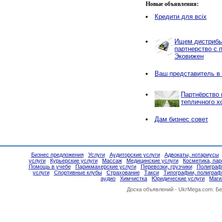
Новые объявления:
Кредити для всіх
Ищем дистрибью
партнерство с 
Эковижен
Ваш представитель в
Партнёрство 
тепличного х
Дам бизнес совет
Бизнес предложения
Услуги
Аудиторские услуги
Адвокаты, нотариусы
услуги
Курьерские услуги
Массаж
Медицинские услуги
Косметика, па
Помощь в учебе
Парикмахерские услуги
Перевозки, грузчики
Полиграф
услуги
Спортивные клубы
Страхование
Такси
Типографии, полиграф
аудио
Химчистка
Юридические услуги
Маги
Доска объявлений -
UkrMega.com
. Б