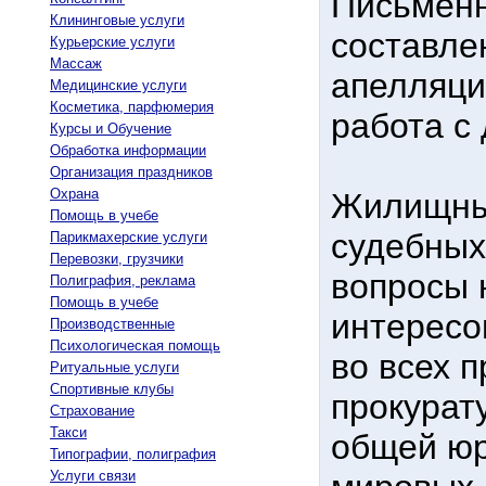
Письменн
Клининговые услуги
составле
Курьерские услуги
Массаж
апелляци
Медицинские услуги
Косметика, парфюмерия
работа с
Курсы и Обучение
Обработка информации
Организация праздников
Охрана
Жилищны
Помощь в учебе
судебных
Парикмахерские услуги
Перевозки, грузчики
вопросы 
Полиграфия, реклама
Помощь в учебе
интересо
Производственные
Психологическая помощь
во всех 
Ритуальные услуги
Спортивные клубы
прокурат
Страхование
Такси
общей юр
Типографии, полиграфия
Услуги связи