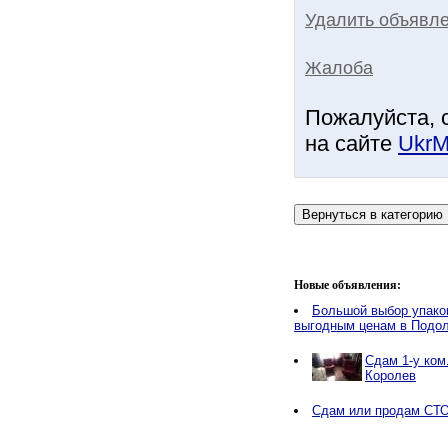
Удалить объявле
Жалоба
Пожалуйста, 
на сайте
UkrM
Новые объявления:
Большой выбор упако
выгодным ценам в Подо
Сдам 1-у ком.
Королев
Сдам или продам СТО