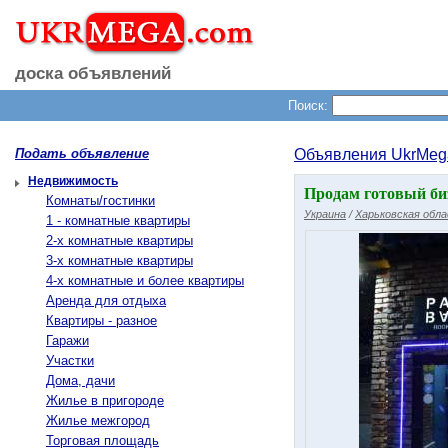
доска объявлений
Поиск:
Подать объявление
Объявления UkrMeg
Недвижимость
Продaм готовый биз
Комнаты/гостинки
Украина
/
Харьковская обл
1 - комнатные квартиры
2-х комнатные квартиры
3-х комнатные квартиры
4-х комнатные и более квартиры
Аренда для отдыха
Квартиры - разное
Гаражи
Участки
Дома, дачи
Жилье в пригороде
Жилье межгород
Торговая площадь