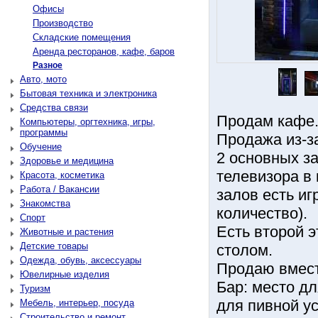
Офисы
Производство
Складские помещения
Аренда ресторанов, кафе, баров
Разное
Авто, мото
Бытовая техника и электроника
Средства связи
Продам кафе.
Компьютеры, оргтехника, игры,
программы
Продажа из-з
Обучение
2 основных з
Здоровье и медицина
телевизора в 
Красота, косметика
Работа / Вакансии
залов есть иг
Знакомства
количество).
Спорт
Есть второй 
Животные и растения
Детские товары
столом.
Одежда, обувь, аксессуары
Продаю вмест
Ювелирные изделия
Бap: место дл
Туризм
для пивнoй ус
Мебель, интерьер, посуда
Строительство и ремонт