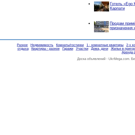
Готель «Ego 
Карпати
Продам примі
призначення 
Разное
Недвижимость
Комнаты/гостинки
1 - комнатные квартиры
2-х к
отдыха
Квартиры - разное
Гаражи
Участки
Дома, дачи
Жилье в приго
Аренда 
Доска объявлений -
UkrMega.com
. Б