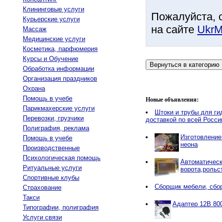
Клининговые услуги
Пожалуйста, 
Курьерские услуги
на сайте
UkrM
Массаж
Медицинские услуги
Косметика, парфюмерия
Курсы и Обучение
Обработка информации
Организация праздников
Охрана
Помощь в учебе
Новые объявления:
Парикмахерские услуги
Штоки и трубы для ги
Перевозки, грузчики
доставкой по всей Росси
Полиграфия, реклама
Изготовление
Помощь в учебе
неона
Производственные
Психологическая помощь
Автоматичес
Ритуальные услуги
ворота,рольс
Спортивные клубы
Сборщик мебели, сбо
Страхование
Такси
Адаптер 12В 80
Типографии, полиграфия
Услуги связи