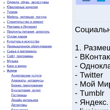
Одежда, обувь, аксессуары
Ювелирные изделия
Туризм
Мебель, интерьер, посуда
Строительство и ремонт
Реклама и Интернет
Социальн
Продукты питания, алкоголь
Отдам даром
Культура и искусство
1. Разме
Промышленное оборудование
Сырье и материалы
- ВКонта
Софт, программы
Музыка
- Однокл
Кино и видео
Услуги
- Twitter
Аудиторские услуги
Адвокаты, нотариусы
- Мой Ми
Бизнес предложения
Бухгалтерия, аудит
- Tumblr
Гостиницы
- Яндекс
Дизайн интерьера
Детективы
Консалтинг