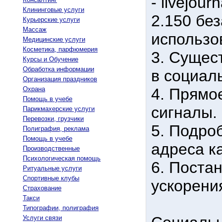
- livejourn
Клининговые услуги
2.150 бе
Курьерские услуги
Массаж
использо
Медицинские услуги
Косметика, парфюмерия
3. Сущес
Курсы и Обучение
Обработка информации
в социал
Организация праздников
Охрана
4. Прямо
Помощь в учебе
сигналы.
Парикмахерские услуги
Перевозки, грузчики
5. Подро
Полиграфия, реклама
Помощь в учебе
адреса к
Производственные
Психологическая помощь
6. Поста
Ритуальные услуги
Спортивные клубы
ускорени
Страхование
Такси
Типографии, полиграфия
Услуги связи