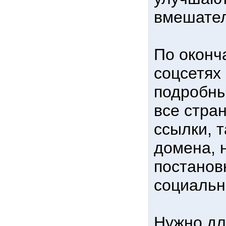
вмешател
По оконч
соцсетях
подробны
все стра
ссылки, т
домена, 
постанов
социальн
Нужно дл