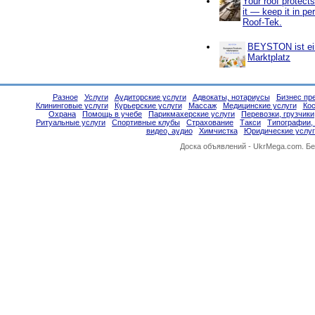
Your roof protect
it — keep it in pe
Roof-Tek.
BEYSTON ist ein
Marktplatz
Разное
Услуги
Аудиторские услуги
Адвокаты, нотариусы
Бизнес пр
Клининговые услуги
Курьерские услуги
Массаж
Медицинские услуги
Ко
Охрана
Помощь в учебе
Парикмахерские услуги
Перевозки, грузчики
Ритуальные услуги
Спортивные клубы
Страхование
Такси
Типографии,
видео, аудио
Химчистка
Юридические услуг
Доска объявлений -
UkrMega.com
. Б