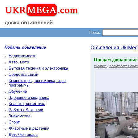
доска объявлений
Поиск:
Подать объявление
Объявления UkrMeg
Недвижимость
Продам дюралевые 
Авто, мото
Украина
/
Харьковская обл
Бытовая техника и электроника
Средства связи
Компьютеры, оргтехника, игры,
программы
Обучение
Здоровье и медицина
Красота, косметика
Работа / Вакансии
Знакомства
Спорт
Животные и растения
Детские товары