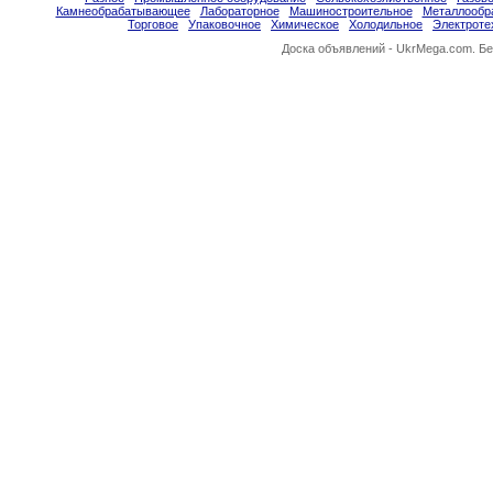
Камнеобрабатывающее
Лабораторное
Машиностроительное
Металлообр
Торговое
Упаковочное
Химическое
Холодильное
Электроте
Доска объявлений -
UkrMega.com
. Б