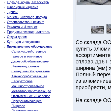
Одежда, обувь, аксессуары
Ювелирные изделия
Туризм
Мебель, интерьер, посуда
Строительство и ремонт
Реклама и Интернет
Продукты питания, алкоголь
Отдам даром
Со склада ОО
Культура и искусство
Промышленное оборудование
купить алюми
Сельскохозяйственное
ассортименте
Газовое и топливное
сплава Д16Т 
Деревообрабатывающее
Железнодорожное
ширина (мм) х
Складское оборудование
Полный переч
Камнеобрабатывающее
из алюминиев
Лабораторное
Машиностроительное
приобрести, 
Металлообрабатывающее
Отопительное и насосное
На складе ОО
Перерабатывающее
Пищевое
Полиграфическое