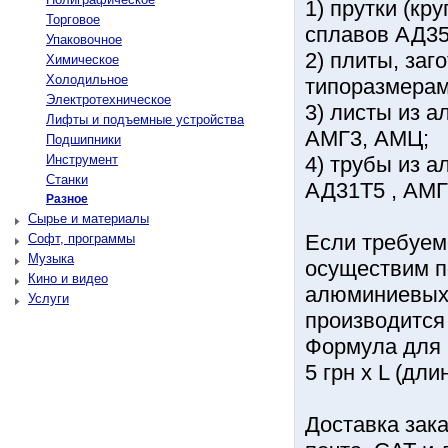
1) прутки (кр
Торговое
сплавов АД35
Упаковочное
2) плиты, за
Химическое
Холодильное
типоразмерам
Электротехническое
3) листы из 
Лифты и подъемные устройства
АМГ3, АМЦ;
Подшипники
Инструмент
4) трубы из а
Станки
АД31Т5 , АМГ
Разное
Сырье и материалы
Если требуемо
Софт, программы
Музыка
осуществим п
Кино и видео
алюминиевых 
Услуги
производится
Формула для 
5 грн х L (дли
Доставка зак