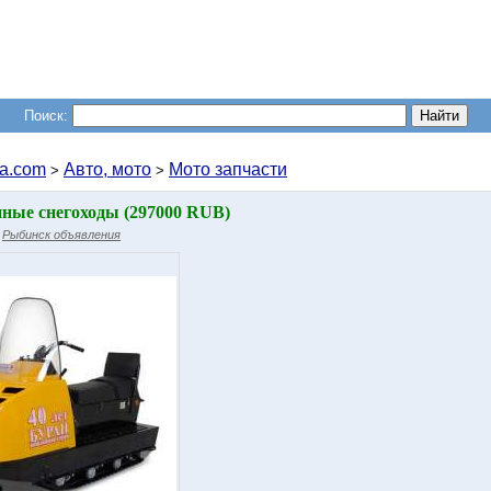
Поиск:
a.com
Авто, мото
Мото запчасти
>
>
нные снегоходы (297000 RUB)
/
Рыбинск объявления