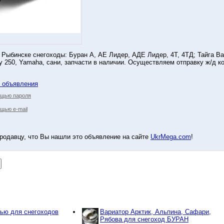
 Рыбинске снегоходы: Буран А, АЕ Лидер, АДЕ Лидер, 4Т, 4ТД; Тайга Вар
iksy 250, Yamaha, сани, запчасти в наличии. Осуществляем отправку ж/д
у объявления
ощью пароля
щью e-mail
родавцу, что Вы нашли это объявление на сайте
UkrMega.com
!
пью для снегоходов
Вариатор Арктик, Альпина, Сафари,
Рябова для снегоход БУРАН