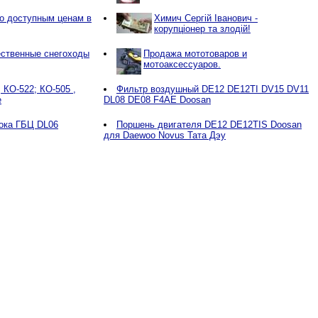
о доступным ценам в
Химич Сергій Іванович -
корупціонер та злодій!
ственные снегоходы
Продажа мототоваров и
мотоаксессуаров.
 КО-522; КО-505 ,
Фильтр воздушный DE12 DE12TI DV15 DV11
е
DL08 DE08 F4AE Doosan
лока ГБЦ DL06
Поршень двигателя DE12 DE12TIS Doosan
для Daewoo Novus Тата Дэу