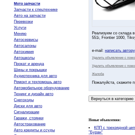
Мото запчасти
Запчасти к спецтехнике
Авто на запчасти
Перевозки
Услуги
Реализуем со склада в
Меняю
551i, Frontier 1000, T
Автосервисы
Автосалоны
e-mail:
написать автор
Автохимия
Автошколы
Удалить объявление с пом
Прокат и аренда
Удалить объявление с помо
Шины и покрышки
Жалоба
Аудиотехника для авто
Ремонт и техпомощь авто
Пожалуйста, скажите п
Автомобильное оборудование
Тюнинг и дизайн авто
Снегоходы
Диски для авто
Сигнализации
Гаражи, стоянки
Новые объявления:
Автострахование
КПП с трехрядной це
Авто кредиты и ссуды
"Буран"