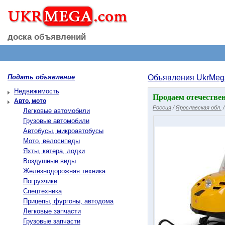
доска объявлений
Подать объявление
Объявления UkrMeg
Недвижимость
Продаем отечестве
Авто, мото
Россия
/
Ярославская обл.
Легковые автомобили
Грузовые автомобили
Автобусы, микроавтобусы
Мото, велосипеды
Яхты, катера, лодки
Воздушные виды
Железнодорожная техника
Погрузчики
Спецтехника
Прицепы, фургоны, автодома
Легковые запчасти
Грузовые запчасти