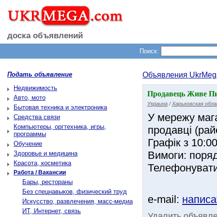
доска объявлений
Поиск:
Подать объявление
Объявления UkrMeg
Недвижимость
Продавець Живе Пи
Авто, мото
Украина
/
Харьковская обл
Бытовая техника и электроника
У мережу мага
Средства связи
Компьютеры, оргтехника, игры,
продавці (рай
программы
Графік з 10:0
Обучение
Вимоги: поряд
Здоровье и медицина
Красота, косметика
Телефонувати 
Работа / Вакансии
Бары, рестораны
Без спецнавыков, физический труд
e-mail:
написа
Искусство, развлечения, масс-медиа
ИТ, Интернет, связь
Удалить объявл