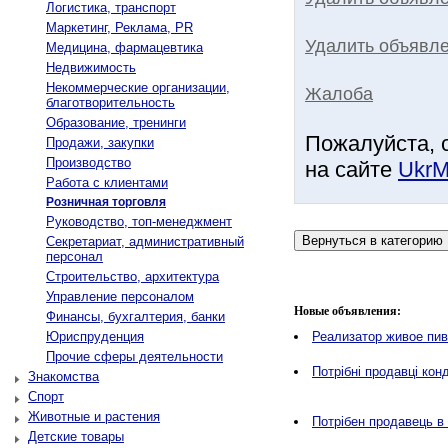
Логистика, транспорт
Маркетинг, Реклама, PR
Удалить объявле
Медицина, фармацевтика
Недвижимость
Некоммерческие организации,
Жалоба
благотворительность
Образование, тренинги
Пожалуйста, 
Продажи, закупки
Производство
на сайте
UkrM
Работа с клиентами
Розничная торговля
Руководство, топ-менеджмент
Секретариат, административный
персонал
Строительство, архитектура
Управление персоналом
Новые объявления:
Финансы, бухгалтерия, банки
Юриспруденция
Реализатор живое пи
Прочие сферы деятельности
Потрібні продавці кон
Знакомства
Спорт
Животные и растения
Потрібен продавець в 
Детские товары