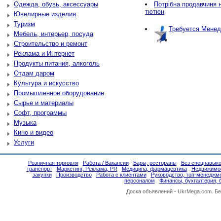
Одежда, обувь, аксессуары
Потрібна продавчиня н
тютюн
Ювелирные изделия
Туризм
Требуется Менед
Мебель, интерьер, посуда
Строительство и ремонт
Реклама и Интернет
Продукты питания, алкоголь
Отдам даром
Культура и искусство
Промышленное оборудование
Сырье и материалы
Софт, программы
Музыка
Кино и видео
Услуги
Розничная торговля
Работа / Вакансии
Бары, рестораны
Без спецнавыко
транспорт
Маркетинг, Реклама, PR
Медицина, фармацевтика
Недвижимо
закупки
Производство
Работа с клиентами
Руководство, топ-менеджм
персоналом
Финансы, бухгалтерия, 
Доска объявлений -
UkrMega.com
. Б