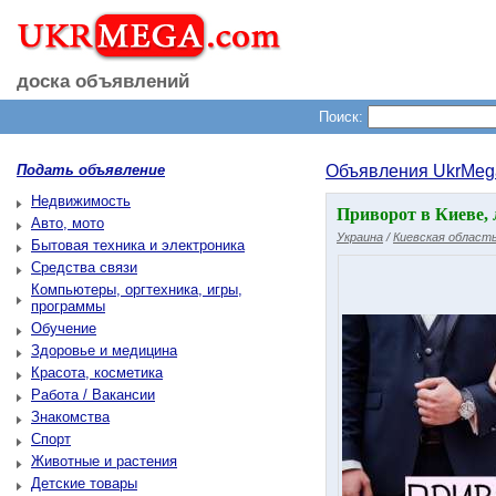
доска объявлений
Поиск:
Подать объявление
Объявления UkrMeg
Недвижимость
Привopoт в Киеве, 
Авто, мото
Украина
/
Киевская област
Бытовая техника и электроника
Средства связи
Компьютеры, оргтехника, игры,
программы
Обучение
Здоровье и медицина
Красота, косметика
Работа / Вакансии
Знакомства
Спорт
Животные и растения
Детские товары