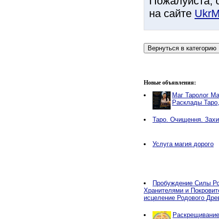
Пожалуйста, 
на сайте
UkrM
Новые объявления:
Маг Таролог Ма
Расклады Таро
Таро. Очищення. Захи
Услуга магия дорого
Пробуждение Силы Ро
Хранителями и Покровит
исцеление Родового Дре
Раскрещивание,