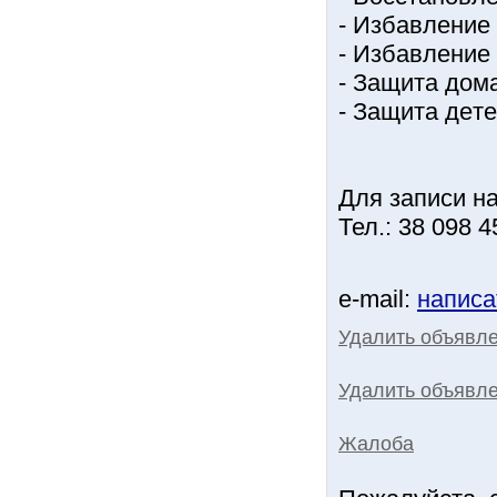
- Избaвлeниe 
- Избaвлeниe 
- Зaщитa дoм
- Зaщитa дeтe
Для записи на
Тел.: 38 098 4
e-mail:
написа
Удалить объявл
Удалить объявле
Жалоба