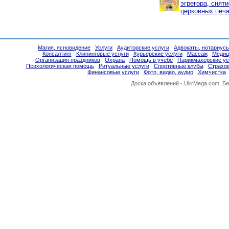
эгрегора, снят
церковных печа
Магия, ясновидение
Услуги
Аудиторские услуги
Адвокаты, нотариус
Консалтинг
Клининговые услуги
Курьерские услуги
Массаж
Медиц
Организация праздников
Охрана
Помощь в учебе
Парикмахерские ус
Психологическая помощь
Ритуальные услуги
Спортивные клубы
Страхо
Финансовые услуги
Фото, видео, аудио
Химчистка
Доска объявлений -
UkrMega.com
. Б