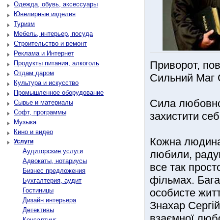
Одежда, обувь, аксессуары
Ювелирные изделия
Туризм
Мебель, интерьер, посуда
Строительство и ремонт
Реклама и Интернет
Приворот, пов
Продукты питания, алкоголь
Отдам даром
Сильний Маг С
Культура и искусство
Промышленное оборудование
Сила любовної
Сырье и материалы
Софт, программы
захистити себ
Музыка
Кино и видео
Кожна людина 
Услуги
Аудиторские услуги
любили, радув
Адвокаты, нотариусы
все так прост
Бизнес предложения
фільмах. Бага
Бухгалтерия, аудит
Гостиницы
особисте жит
Дизайн интерьера
Знахар Сергі
Детективы
взаємної любо
Консалтинг