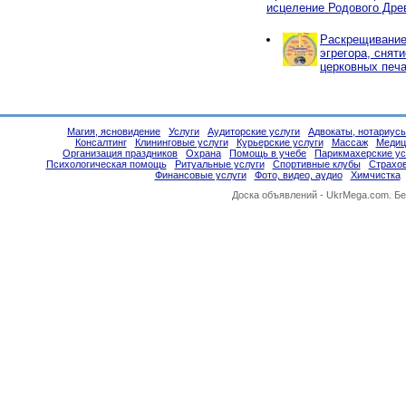
исцеление Родового Дре
Раскрещивание,
эгрегора, снят
церковных печа
Магия, ясновидение
Услуги
Аудиторские услуги
Адвокаты, нотариус
Консалтинг
Клининговые услуги
Курьерские услуги
Массаж
Медиц
Организация праздников
Охрана
Помощь в учебе
Парикмахерские ус
Психологическая помощь
Ритуальные услуги
Спортивные клубы
Страхо
Финансовые услуги
Фото, видео, аудио
Химчистка
Доска объявлений -
UkrMega.com
. Б