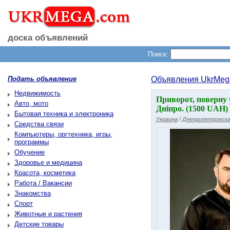
доска объявлений
Поиск:
Подать объявление
Объявления UkrMeg
Недвижимость
Приворот, поверну 
Авто, мото
Дніпро. (1500 UAH)
Бытовая техника и электроника
Украина
/
Днепропетровска
Средства связи
Компьютеры, оргтехника, игры,
программы
Обучение
Здоровье и медицина
Красота, косметика
Работа / Вакансии
Знакомства
Спорт
Животные и растения
Детские товары