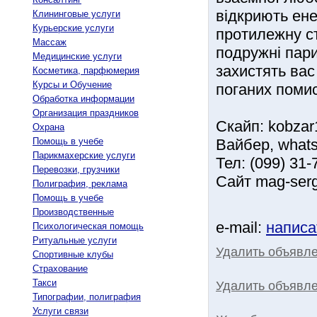
відкриють ене
Клининговые услуги
Курьерские услуги
протилежну ст
Массаж
подружні пари
Медицинские услуги
захистять вас 
Косметика, парфюмерия
Курсы и Обучение
поганих помис
Обработка информации
Организация праздников
Скайп: kobzar
Охрана
Помощь в учебе
Вайбер, what
Парикмахерские услуги
Тел: (099) 31-
Перевозки, грузчики
Сайт mag-ser
Полиграфия, реклама
Помощь в учебе
Производственные
e-mail:
написа
Психологическая помощь
Ритуальные услуги
Удалить объявл
Спортивные клубы
Страхование
Такси
Удалить объявле
Типографии, полиграфия
Услуги связи