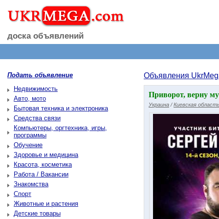
доска объявлений
Подать объявление
Объявления UkrMeg
Недвижимость
Приворот, верну му
Авто, мото
Украина
/
Киевская област
Бытовая техника и электроника
Средства связи
Компьютеры, оргтехника, игры,
программы
Обучение
Здоровье и медицина
Красота, косметика
Работа / Вакансии
Знакомства
Спорт
Животные и растения
Детские товары