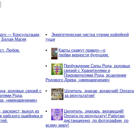
рго — Консультации,
Энергетическая чистка чтение кофейной
, Белая Магия
гущи
ст. Любов.
Карты скажут правду—о
любви,верности,будущем.
Пробуждение Силы Рода, родовых
связей с Хранителями и
Покровителями Рода, исцеление
Родового Древа, «имянаречение»
да, родовых связей с
Цілитель, знахар, відаючий! Оплата
елями Рода,
за результатом!
ва, «имянаречение»
 раскрест, выход из
Целитель, знахарь, ведающий!
ие рабского ошейника и
Оплата по результату! Работаю
тей.
дистанционно, по фотографии, по
всему миру!