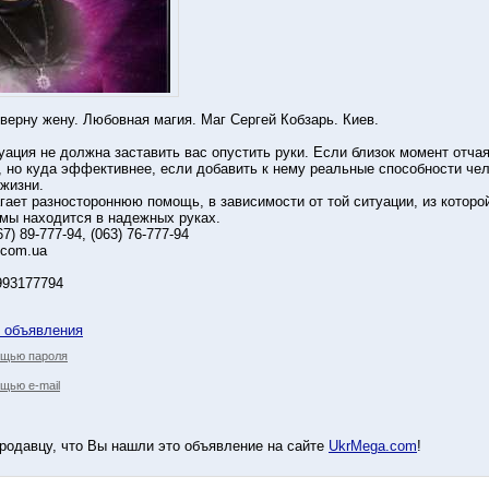
 верну жену. Любовная магия. Маг Сергей Кобзарь. Киев.
уация не должна заставить вас опустить руки. Если близок момент отчая
 но куда эффективнее, если добавить к нему реальные способности че
 жизни.
гает разностороннюю помощь, в зависимости от той ситуации, из котор
мы находится в надежных руках.
67) 89-777-94, (063) 76-777-94
.com.ua
993177794
у объявления
ощью пароля
щью e-mail
родавцу, что Вы нашли это объявление на сайте
UkrMega.com
!