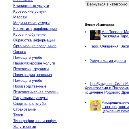
Клининговые услуги
Курьерские услуги
Массаж
Медицинские услуги
Новые объявления:
Косметика, парфюмерия
Маг Таролог Ма
Курсы и Обучение
Расклады Таро
Обработка информации
Организация праздников
Таро. Очищення. Захи
Охрана
Помощь в учебе
Услуга магия дорого
Парикмахерские услуги
Перевозки, грузчики
Полиграфия, реклама
Помощь в учебе
Пробуждение Силы Ро
Производственные
Хранителями и Покровит
Психологическая помощь
исцеление Родового Дре
Ритуальные услуги
Раскрещивание,
Спортивные клубы
эгрегора, снят
Страхование
церковных печа
Такси
Типографии, полиграфия
Услуги связи