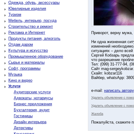
Одежда, обувь, аксессуары
Ювелирные изделия
Туризм
Мебель, интерьер, посуда
Строительство и ремонт
Реклама и Интернет
Приворот, верну мужа,
Продукты питания, алкоголь
Ни одна жизненная сит
Отдам даром
изменений необходимо,
Культура и искусство
ситуациях – дело всей
Сергей Кобзарь предла
Промышленное оборудование
что разрешение пробле
Сырье и материалы
Тел: (099) 31-777-94, (0
Софт, программы
Сайт mag-sergeykobzar
Скайп: kobzar116
Музыка
Вайбер, whatsApp: 380
Кино и видео
Услуги
e-mail:
написать автор
Аудиторские услуги
Адвокаты, нотариусы
Удалить объявление с пом
Бизнес предложения
Удалить объявление с помо
Бухгалтерия, аудит
Жалоба
Гостиницы
Дизайн интерьера
Пожалуйста, скажите п
Детективы
Консалтинг